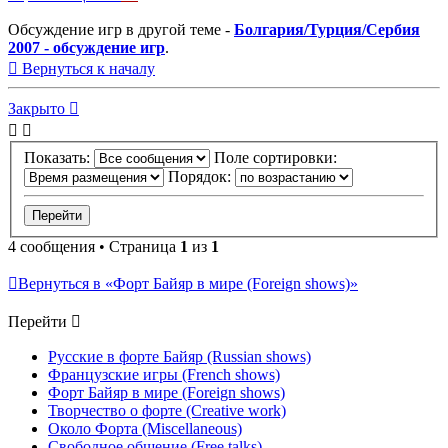
Обсуждение игр в другой теме -
Болгария/Турция/Сербия
2007 - обсуждение игр
.
Вернуться к началу
Закрыто
Показать:
Поле сортировки:
Порядок:
4 сообщения • Страница
1
из
1
Вернуться в «Форт Байяр в мире (Foreign shows)»
Перейти
Русские в форте Байяр (Russian shows)
Французские игры (French shows)
Форт Байяр в мире (Foreign shows)
Творчество о форте (Creative work)
Около Форта (Miscellaneous)
Свободное общение (Free talks)