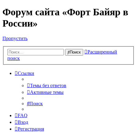
Форум сайта «Форт Байяр в
России»
Пропустить
Расширенный
Поиск
поиск
Ссылки
Темы без ответов
Активные темы
Поиск
FAQ
Вход
Регистрация