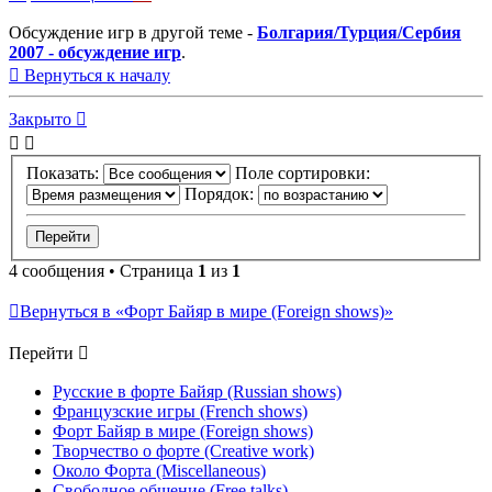
Обсуждение игр в другой теме -
Болгария/Турция/Сербия
2007 - обсуждение игр
.
Вернуться к началу
Закрыто
Показать:
Поле сортировки:
Порядок:
4 сообщения • Страница
1
из
1
Вернуться в «Форт Байяр в мире (Foreign shows)»
Перейти
Русские в форте Байяр (Russian shows)
Французские игры (French shows)
Форт Байяр в мире (Foreign shows)
Творчество о форте (Creative work)
Около Форта (Miscellaneous)
Свободное общение (Free talks)