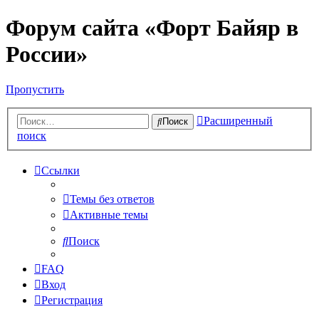
Форум сайта «Форт Байяр в
России»
Пропустить
Расширенный
Поиск
поиск
Ссылки
Темы без ответов
Активные темы
Поиск
FAQ
Вход
Регистрация