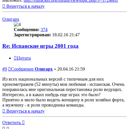
Выложил:
http://rutracker.org/forum/viewtopic.php?t=3724861
Вернуться к началу
Олигарх
Сообщения:
374
Зарегистрирован:
18.02.16 21:47
Re: Испанские игры 2001 года
Цитата
#9
Сообщение
Олигарх
»
20.04.16 21:59
Из всех национальных версий с типичным для них
хронометражем (52 минуты) моя любимая - испанская. Очень
понравилась мне оригинальная перестановка роли ведущих.
Интересно, а в каких нибудь еще играх это было?
Приятно и мило было видеть женщину в роли хозяйки форта,
а мужчину - в роли проводника команды.
Вернуться к началу
Ответить