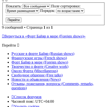
Показать:
Поле сортировки:
Порядок:
9 сообщений • Страница
1
из
1
Вернуться в «Форт Байяр в мире (Foreign shows)»
Перейти
Русские в форте Байяр (Russian shows)
Французские игры (French shows)
Форт Байяр в мире (Foreign shows)
Творчество о форте (Creative work)
Около Форта (Miscellaneous)
Свободное общение (Free talks)
Новости и объявления (News)
Отзывы, пожелания, вопросы (Comments, remarks,
questions)
Список форумов
Часовой пояс:
UTC+04:00
Удалить cookies