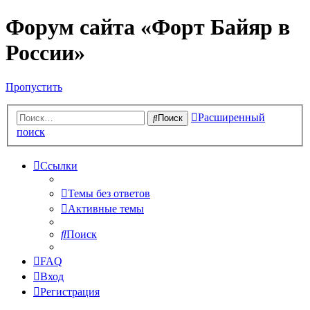
Форум сайта «Форт Байяр в
России»
Пропустить
Расширенный
Поиск
поиск
Ссылки
Темы без ответов
Активные темы
Поиск
FAQ
Вход
Регистрация