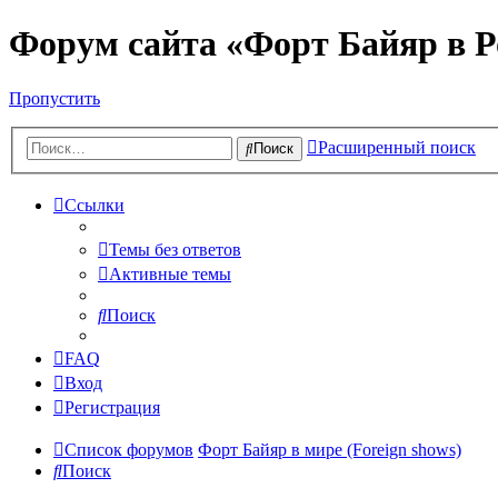
Форум сайта «Форт Байяр в Р
Пропустить
Расширенный поиск
Поиск
Ссылки
Темы без ответов
Активные темы
Поиск
FAQ
Вход
Регистрация
Список форумов
Форт Байяр в мире (Foreign shows)
Поиск