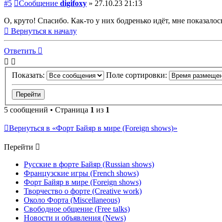
#5
Сообщение
digifoxy
»
27.10.23 21:13
О, круто! Спасибо. Как-то у них бодренько идёт, мне показало
Вернуться к началу
Ответить
Показать:
Поле сортировки:
5 сообщений • Страница
1
из
1
Вернуться в «Форт Байяр в мире (Foreign shows)»
Перейти
Русские в форте Байяр (Russian shows)
Французские игры (French shows)
Форт Байяр в мире (Foreign shows)
Творчество о форте (Creative work)
Около Форта (Miscellaneous)
Свободное общение (Free talks)
Новости и объявления (News)