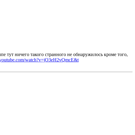
пе тут ничего такого странного не обнаружилось кроме того,
w.youtube.com/watch?v=jO3eH2vQmcE&t