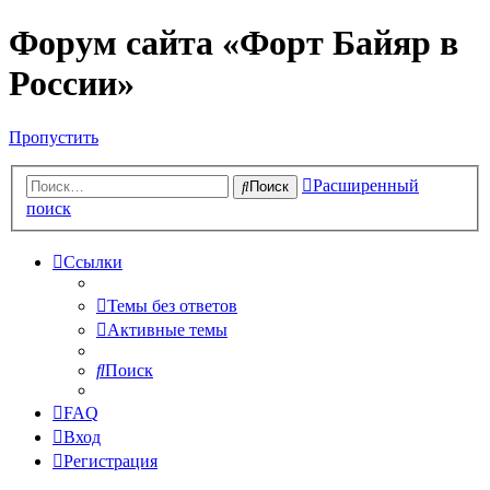
Форум сайта «Форт Байяр в
России»
Пропустить
Расширенный
Поиск
поиск
Ссылки
Темы без ответов
Активные темы
Поиск
FAQ
Вход
Регистрация