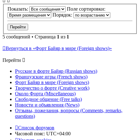
Показать:
Поле сортировки:
Порядок:
5 сообщений • Страница
1
из
1
Вернуться в «Форт Байяр в мире (Foreign shows)»
Перейти
Русские в форте Байяр (Russian shows)
Французские игры (French shows)
Форт Байяр в мире (Foreign shows)
Творчество о форте (Creative work)
Около Форта (Miscellaneous)
Свободное общение (Free talks)
Новости и объявления (News)
Отзывы, пожелания, вопросы (Comments, remarks,
questions)
Список форумов
Часовой пояс:
UTC+04:00