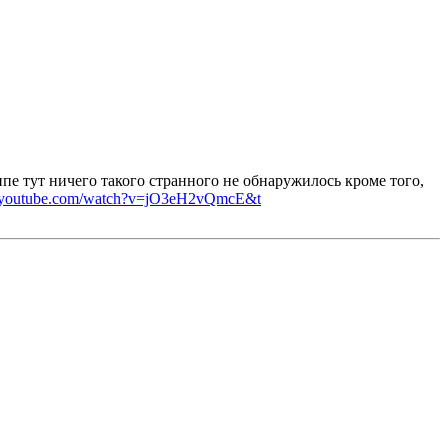
пе тут ничего такого странного не обнаружилось кроме того,
w.youtube.com/watch?v=jO3eH2vQmcE&t