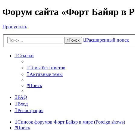
Форум сайта «Форт Байяр в Р
Пропустить
Расширенный поиск
Поиск
Ссылки
Темы без ответов
Активные темы
Поиск
FAQ
Вход
Регистрация
Список форумов
Форт Байяр в мире (Foreign shows)
Поиск