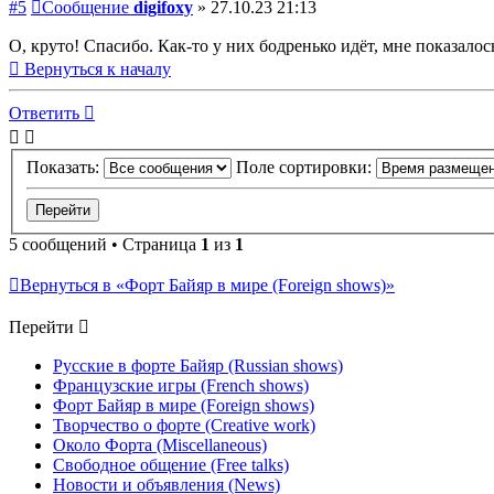
#5
Сообщение
digifoxy
»
27.10.23 21:13
О, круто! Спасибо. Как-то у них бодренько идёт, мне показало
Вернуться к началу
Ответить
Показать:
Поле сортировки:
5 сообщений • Страница
1
из
1
Вернуться в «Форт Байяр в мире (Foreign shows)»
Перейти
Русские в форте Байяр (Russian shows)
Французские игры (French shows)
Форт Байяр в мире (Foreign shows)
Творчество о форте (Creative work)
Около Форта (Miscellaneous)
Свободное общение (Free talks)
Новости и объявления (News)