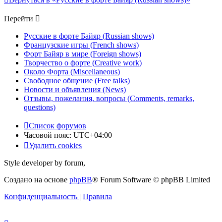
Перейти
Русские в форте Байяр (Russian shows)
Французские игры (French shows)
Форт Байяр в мире (Foreign shows)
Творчество о форте (Creative work)
Около Форта (Miscellaneous)
Свободное общение (Free talks)
Новости и объявления (News)
Отзывы, пожелания, вопросы (Comments, remarks,
questions)
Список форумов
Часовой пояс:
UTC+04:00
Удалить cookies
Style developer by forum,
Создано на основе
phpBB
® Forum Software © phpBB Limited
Конфиденциальность
|
Правила