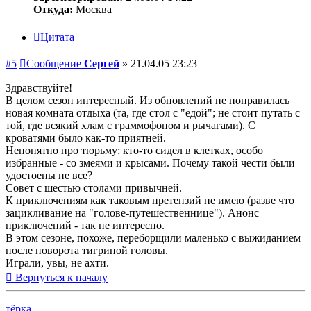
Откуда:
Москва
Цитата
#5
Сообщение
Сергей
»
21.04.05 23:23
Здравствуйте!
В целом сезон интересный. Из обновлений не понравилась
новая комната отдыха (та, где стол с "едой"; не стоит путать с
той, где всякий хлам с граммофоном и рычагами). С
кроватями было как-то приятней.
Непонятно про тюрьму: кто-то сидел в клетках, особо
избранные - со змеями и крысами. Почему такой чести были
удостоены не все?
Совет с шестью столами привычней.
К приключениям как таковым претензий не имею (разве что
зацикливание на "голове-путешественнице"). Анонс
приключений - так не интересно.
В этом сезоне, похоже, переборщили маленько с выжиданием
после поворота тигриной головы.
Играли, увы, не ахти.
Вернуться к началу
тёрка