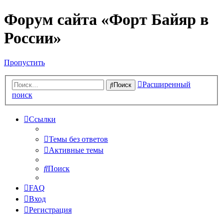
Форум сайта «Форт Байяр в
России»
Пропустить
Расширенный
Поиск
поиск
Ссылки
Темы без ответов
Активные темы
Поиск
FAQ
Вход
Регистрация