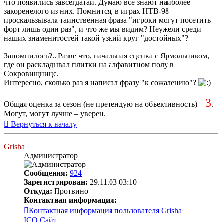
что появились завсегдатаи. Думаю все знают наиболее
закоренелого из них. Помнится, в играх НТВ-98
проскальзывала таинственная фраза "игроки могут посетить
форт лишь один раз", и что же мы видим? Неужели среди
наших знаменитостей такой узкий круг "достойных"?
Запомнилось?.. Разве что, начальная сценка с Ярмольником,
где он раскладывал плитки на алфавитном полу в
Сокровищнице.
Интересно, сколько раз я написал фразу "к сожалению"?
3
Общая оценка за сезон (не претендую на объективность) –
.
Могут, могут лучше – уверен.
Вернуться к началу
Grisha
Администратор
Сообщения:
924
Зарегистрирован:
29.11.03 03:10
Откуда:
Протвино
Контактная информация:
Контактная информация пользователя Grisha
ICQ
Сайт