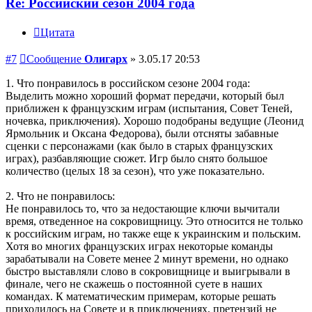
Re: Российский сезон 2004 года
Цитата
#7
Сообщение
Олигарх
»
3.05.17 20:53
1. Что понравилось в российском сезоне 2004 года:
Выделить можно хороший формат передачи, который был
приближен к французским играм (испытания, Совет Теней,
ночевка, приключения). Хорошо подобраны ведущие (Леонид
Ярмольник и Оксана Федорова), были отсняты забавные
сценки с персонажами (как было в старых французских
играх), разбавляющие сюжет. Игр было снято большое
количество (целых 18 за сезон), что уже показательно.
2. Что не понравилось:
Не понравилось то, что за недостающие ключи вычитали
время, отведенное на сокровищницу. Это относится не только
к российским играм, но также еще к украинским и польским.
Хотя во многих французских играх некоторые команды
зарабатывали на Совете менее 2 минут времени, но однако
быстро выставляли слово в сокровищнице и выигрывали в
финале, чего не скажешь о постоянной суете в наших
командах. К математическим примерам, которые решать
приходилось на Совете и в приключениях, претензий не