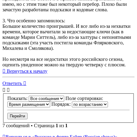
имею, но с этим тоже был некоторый перебор. Плохо были
зачастую разработаны подсказки и кодовые слова.
3. Что особенно запомнилось:
Большое количество проигрышей. И все либо из-за нехватки
времени, которое вычитали за недостающие ключи (как в
команде Марии Ситтель), либо из-за халтуры с непонятными
подсказками (эта участь постигла команды Флярковского,
Михалева и Смолякова).
Но несмотря на все недостатки этого российского сезона,
оценить увиденное можно на твердую четверку с плюсом.
Вернуться к началу
Ответить
Показать:
Поле сортировки:
Порядок:
7 сообщений • Страница
1
из
1
Вернуться в «Русские в форте Байяр (Russian shows)»