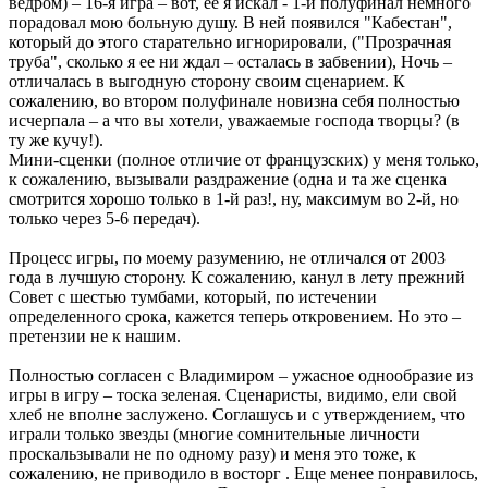
ведром) – 16-я игра – вот, ее я искал - 1-й полуфинал немного
порадовал мою больную душу. В ней появился "Кабестан",
который до этого старательно игнорировали, ("Прозрачная
труба", сколько я ее ни ждал – осталась в забвении), Ночь –
отличалась в выгодную сторону своим сценарием. К
сожалению, во втором полуфинале новизна себя полностью
исчерпала – а что вы хотели, уважаемые господа творцы? (в
ту же кучу!).
Мини-сценки (полное отличие от французских) у меня только,
к сожалению, вызывали раздражение (одна и та же сценка
смотрится хорошо только в 1-й раз!, ну, максимум во 2-й, но
только через 5-6 передач).
Процесс игры, по моему разумению, не отличался от 2003
года в лучшую сторону. К сожалению, канул в лету прежний
Совет с шестью тумбами, который, по истечении
определенного срока, кажется теперь откровением. Но это –
претензии не к нашим.
Полностью согласен с Владимиром – ужасное однообразие из
игры в игру – тоска зеленая. Сценаристы, видимо, ели свой
хлеб не вполне заслужено. Соглашусь и с утверждением, что
играли только звезды (многие сомнительные личности
проскальзывали не по одному разу) и меня это тоже, к
сожалению, не приводило в восторг . Еще менее понравилось,