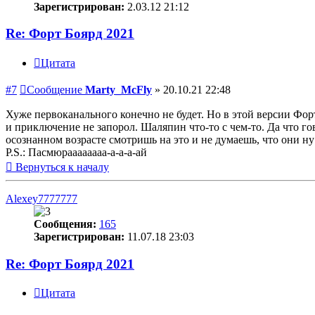
Зарегистрирован:
2.03.12 21:12
Re: Форт Боярд 2021
Цитата
#7
Сообщение
Marty_McFly
»
20.10.21 22:48
Хуже первоканального конечно не будет. Но в этой версии Фор
и приключение не запорол. Шаляпин что-то с чем-то. Да что го
осознанном возрасте смотришь на это и не думаешь, что они ну
P.S.: Пасмюраааааааа-а-а-а-ай
Вернуться к началу
Alexey7777777
Сообщения:
165
Зарегистрирован:
11.07.18 23:03
Re: Форт Боярд 2021
Цитата