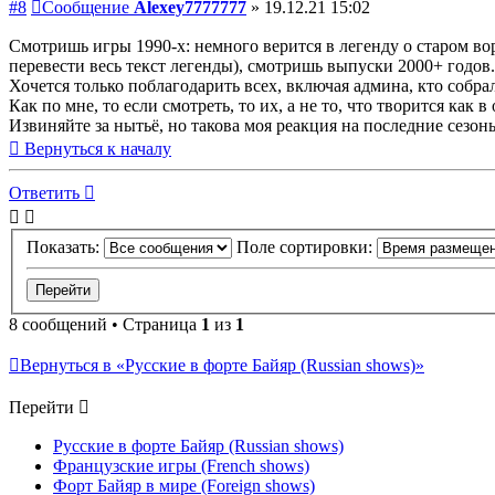
#8
Сообщение
Alexey7777777
»
19.12.21 15:02
Смотришь игры 1990-х: немного верится в легенду о старом вор
перевести весь текст легенды), смотришь выпуски 2000+ годов.
Хочется только поблагодарить всех, включая админа, кто собрал
Как по мне, то если смотреть, то их, а не то, что творится как
Извиняйте за нытьё, но такова моя реакция на последние сезо
Вернуться к началу
Ответить
Показать:
Поле сортировки:
8 сообщений • Страница
1
из
1
Вернуться в «Русские в форте Байяр (Russian shows)»
Перейти
Русские в форте Байяр (Russian shows)
Французские игры (French shows)
Форт Байяр в мире (Foreign shows)