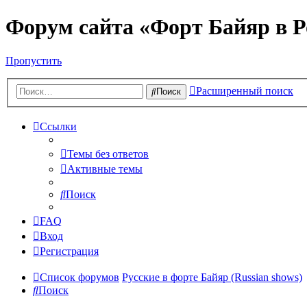
Форум сайта «Форт Байяр в Р
Пропустить
Расширенный поиск
Поиск
Ссылки
Темы без ответов
Активные темы
Поиск
FAQ
Вход
Регистрация
Список форумов
Русские в форте Байяр (Russian shows)
Поиск