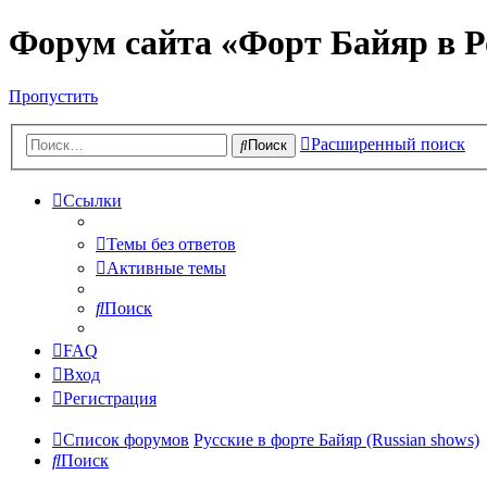
Форум сайта «Форт Байяр в Р
Пропустить
Расширенный поиск
Поиск
Ссылки
Темы без ответов
Активные темы
Поиск
FAQ
Вход
Регистрация
Список форумов
Русские в форте Байяр (Russian shows)
Поиск