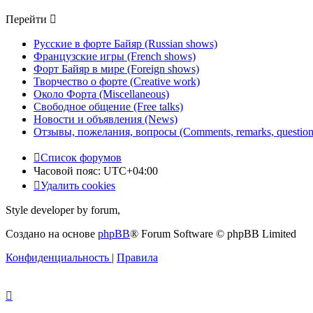
Перейти
Русские в форте Байяр (Russian shows)
Французские игры (French shows)
Форт Байяр в мире (Foreign shows)
Творчество о форте (Creative work)
Около Форта (Miscellaneous)
Свободное общение (Free talks)
Новости и объявления (News)
Отзывы, пожелания, вопросы (Comments, remarks, question
Список форумов
Часовой пояс:
UTC+04:00
Удалить cookies
Style developer by forum,
Создано на основе
phpBB
® Forum Software © phpBB Limited
Конфиденциальность
|
Правила