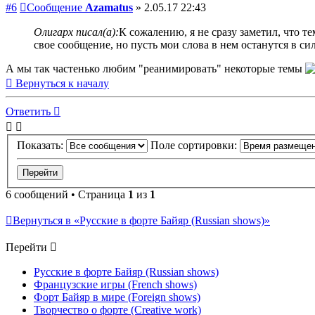
#6
Сообщение
Azamatus
»
2.05.17 22:43
Олигарх писал(а):
К сожалению, я не сразу заметил, что т
свое сообщение, но пусть мои слова в нем останутся в сил
А мы так частенько любим "реанимировать" некоторые темы
Вернуться к началу
Ответить
Показать:
Поле сортировки:
6 сообщений • Страница
1
из
1
Вернуться в «Русские в форте Байяр (Russian shows)»
Перейти
Русские в форте Байяр (Russian shows)
Французские игры (French shows)
Форт Байяр в мире (Foreign shows)
Творчество о форте (Creative work)