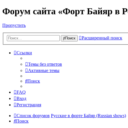
Форум сайта «Форт Байяр в Р
Пропустить
Расширенный поиск
Поиск
Ссылки
Темы без ответов
Активные темы
Поиск
FAQ
Вход
Регистрация
Список форумов
Русские в форте Байяр (Russian shows)
Поиск