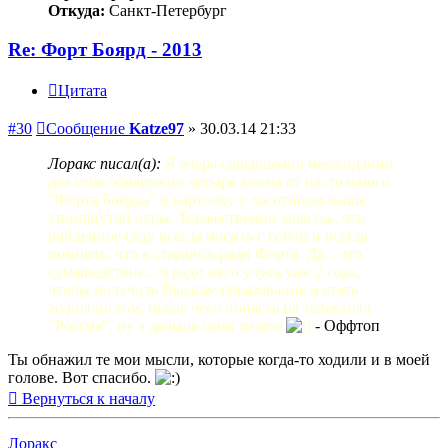
Откуда:
Санкт-Петербург
Re: Форт Боярд - 2013
Цитата
#30
Сообщение
Katze97
»
30.03.14 21:33
Лоракс писал(а):
Я вчера совершенно неожиданно
для себя обнаружил четыре ключа от настольного
"Форта Боярда" и карточку с логотипом выше
упомянутой игры. Торжественно клянусь, что
найденное буду всегда носить с собой и всегда
помнить, что я стараюсь ради Форта. Да... это
сумашедствие... я ради него учусь уже 2 года,
чтобы получить Высшее образование и стать
журналистом, после чего попасть на телеканал
"Россия", ну а дальше сами знаете
- Оффтоп
Ты обнажил те мои мысли, которые когда-то ходили и в моей
голове. Вот спасибо.
Вернуться к началу
Лоракс