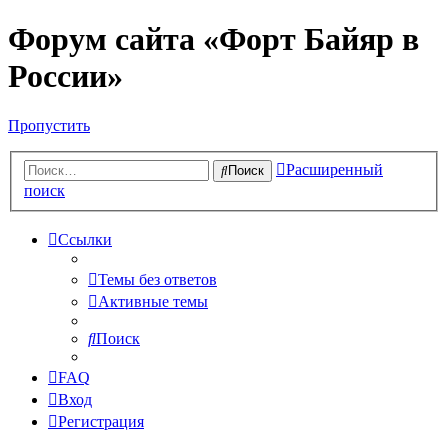
Форум сайта «Форт Байяр в
России»
Пропустить
Расширенный
Поиск
поиск
Ссылки
Темы без ответов
Активные темы
Поиск
FAQ
Вход
Регистрация