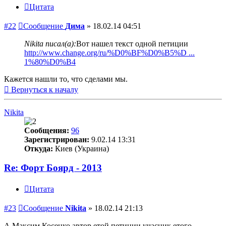
Цитата
#22
Сообщение
Дима
»
18.02.14 04:51
Nikita писал(а):
Вот нашел текст одной петиции
http://www.change.org/ru/%D0%BF%D0%B5%D ...
1%80%D0%B4
Кажется нашли то, что сделами мы.
Вернуться к началу
Nikita
Сообщения:
96
Зарегистрирован:
9.02.14 13:31
Откуда:
Киев (Украина)
Re: Форт Боярд - 2013
Цитата
#23
Сообщение
Nikita
»
18.02.14 21:13
А Максим Косенко автор етой петиции учасник етого