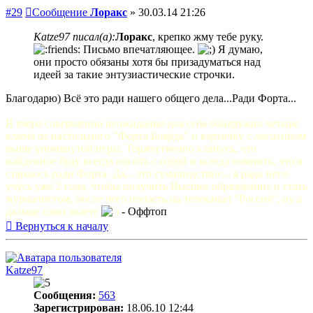
#29
Сообщение
Лоракс
»
30.03.14 21:26
Katze97 писал(а):
Лоракс
, крепко жму тебе руку.
Письмо впечатляющее.
Я думаю,
они просто обязаны хотя бы призадуматься над
идеей за такие энтузиастические строчки.
Благодарю) Всё это ради нашего общего дела...Ради Форта...
Я вчера совершенно неожиданно для себя обнаружил четыре
ключа от настольного "Форта Боярда" и карточку с логотипом
выше упомянутой игры. Торжественно клянусь, что
найденное буду всегда носить с собой и всегда помнить, что я
стараюсь ради Форта. Да... это сумашедствие... я ради него
учусь уже 2 года, чтобы получить Высшее образование и стать
журналистом, после чего попасть на телеканал "Россия", ну а
дальше сами знаете
- Оффтоп
Вернуться к началу
Katze97
Сообщения:
563
Зарегистрирован:
18.06.10 12:44