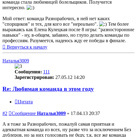
команда стала любимицей болельщиков. Получится
интересно.
Мой ответ: команда Разнорабочих, в ней нет каких
"спорщиков" и тех, для кого все "нереально".
Тем более
выражаясь как Елена Кулецкая после 8 игры: "разносторонние
навыки" - ну, в-общем, забавно, но глупо делать команды по
профессиям. Разумеется, надеюсь жду ее победы в финале.
Вернуться к началу
Наталья3009
Сообщения:
111
Зарегистрирован:
27.05.12 14:20
Re: Любимая команда в этом году
Цитата
#2
Сообщение
Наталья3009
»
17.04.13 20:37
А я тоже за Разнорабочих, пожалуй самая приятная и
адекватная команда из всех, ну разве что за исключением Без
дублеров, но за них голосовать не буду, т.к. все же команда