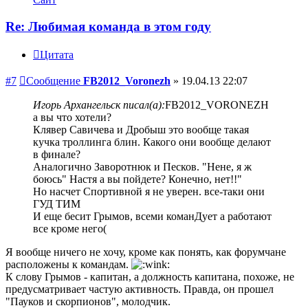
Re: Любимая команда в этом году
Цитата
#7
Сообщение
FB2012_Voronezh
»
19.04.13 22:07
Игорь Архангельск писал(а):
FB2012_VORONEZH
а вы что хотели?
Клявер Савичева и Дробыш это вообще такая
кучка троллинга блин. Какого они вообще делают
в финале?
Аналогично Заворотнюк и Песков. "Нене, я ж
боюсь" Настя а вы пойдете? Конечно, нет!!"
Но насчет Спортивной я не уверен. все-таки они
ГУД ТИМ
И еще бесит Грымов, всеми команДует а работают
все кроме него(
Я вообще ничего не хочу, кроме как понять, как форумчане
расположены к командам.
К слову Грымов - капитан, а должность капитана, похоже, не
предусматривает частую активность. Правда, он прошел
"Пауков и скорпионов", молодчик.