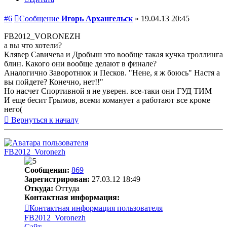
#6
Сообщение
Игорь Архангельск
»
19.04.13 20:45
FB2012_VORONEZH
а вы что хотели?
Клявер Савичева и Дробыш это вообще такая кучка троллинга
блин. Какого они вообще делают в финале?
Аналогично Заворотнюк и Песков. "Нене, я ж боюсь" Настя а
вы пойдете? Конечно, нет!!"
Но насчет Спортивной я не уверен. все-таки они ГУД ТИМ
И еще бесит Грымов, всеми команует а работают все кроме
него(
Вернуться к началу
FB2012_Voronezh
Сообщения:
869
Зарегистрирован:
27.03.12 18:49
Откуда:
Оттуда
Контактная информация:
Контактная информация пользователя
FB2012_Voronezh
Сайт