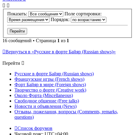
Показать:
Поле сортировки:
Порядок:
16 сообщений • Страница
1
из
1
Вернуться в «Русские в форте Байяр (Russian shows)»
Перейти
Русские в форте Байяр (Russian shows)
Французские игры (French shows)
Форт Байяр в мире (Foreign shows)
Творчество о форте (Creative work)
Около Форта (Miscellaneous)
Свободное общение (Free talks)
Новости и объявления (News)
Отзывы, пожелания, вопросы (Comments, remarks,
questions)
Список форумов
Часовой пояс:
UTC+04:00