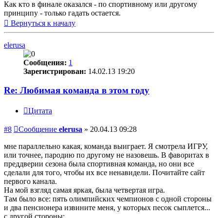
Как кто в финале оказался - по спортивному или другому
принципу - только гадать остается.
Вернуться к началу
elerusa
Сообщения:
1
Зарегистрирован:
14.02.13 19:20
Re: Любимая команда в этом году
Цитата
#8
Сообщение
elerusa
»
20.04.13 09:28
мне параллельно какая, команда выиграет. Я смотрела ИГРУ,
или точнее, пародию по другому не назовешь. В фаворитах в
преддверии сезона была спортивная команда, но они все
сделали для того, чтобы их все ненавидели. Почитайте сайт
первого канала.
На мой взгляд самая яркая, была четвертая игра.
Там было все: пять олимпийских чемпионов с одной стороны
и два пенсионера извините меня, у которых песок сыплется...
с другой стороны;