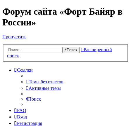
Форум сайта «Форт Байяр в
России»
Пропустить
Расширенный
Поиск
поиск
Ссылки
Темы без ответов
Активные темы
Поиск
FAQ
Вход
Регистрация