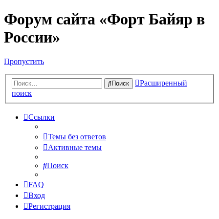
Форум сайта «Форт Байяр в
России»
Пропустить
Расширенный
Поиск
поиск
Ссылки
Темы без ответов
Активные темы
Поиск
FAQ
Вход
Регистрация