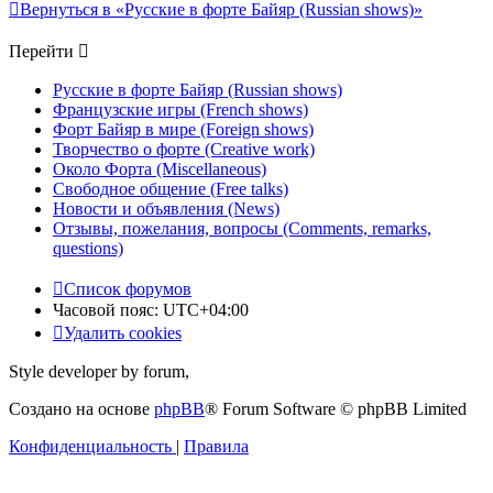
Вернуться в «Русские в форте Байяр (Russian shows)»
Перейти
Русские в форте Байяр (Russian shows)
Французские игры (French shows)
Форт Байяр в мире (Foreign shows)
Творчество о форте (Creative work)
Около Форта (Miscellaneous)
Свободное общение (Free talks)
Новости и объявления (News)
Отзывы, пожелания, вопросы (Comments, remarks,
questions)
Список форумов
Часовой пояс:
UTC+04:00
Удалить cookies
Style developer by forum,
Создано на основе
phpBB
® Forum Software © phpBB Limited
Конфиденциальность
|
Правила