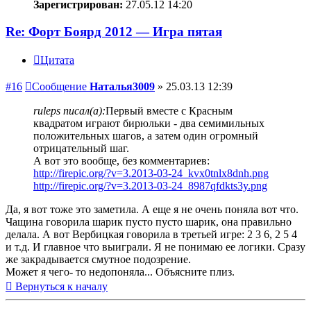
Зарегистрирован:
27.05.12 14:20
Re: Форт Боярд 2012 — Игра пятая
Цитата
#16
Сообщение
Наталья3009
»
25.03.13 12:39
ruleps писал(а):
Первый вместе с Красным
квадратом играют бирюльки - два семимильных
положительных шагов, а затем один огромный
отрицательный шаг.
А вот это вообще, без комментариев:
http://firepic.org/?v=3.2013-03-24_kvx0tnlx8dnh.png
http://firepic.org/?v=3.2013-03-24_8987qfdkts3y.png
Да, я вот тоже это заметила. А еще я не очень поняла вот что.
Чащина говорила шарик пусто пусто шарик, она правильно
делала. А вот Вербицкая говорила в третьей игре: 2 3 6, 2 5 4
и т.д. И главное что выиграли. Я не понимаю ее логики. Сразу
же закрадывается смутное подозрение.
Может я чего- то недопоняла... Объясните плиз.
Вернуться к началу