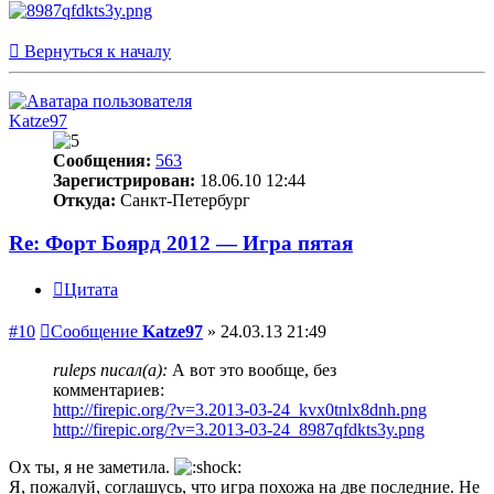
Вернуться к началу
Katze97
Сообщения:
563
Зарегистрирован:
18.06.10 12:44
Откуда:
Санкт-Петербург
Re: Форт Боярд 2012 — Игра пятая
Цитата
#10
Сообщение
Katze97
»
24.03.13 21:49
ruleps писал(а):
А вот это вообще, без
комментариев:
http://firepic.org/?v=3.2013-03-24_kvx0tnlx8dnh.png
http://firepic.org/?v=3.2013-03-24_8987qfdkts3y.png
Ох ты, я не заметила.
Я, пожалуй, соглашусь, что игра похожа на две последние. Не