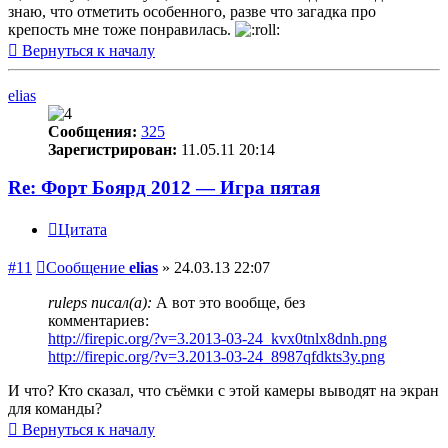
знаю, что отметить особенного, разве что загадка про
крепость мне тоже понравилась.
Вернуться к началу
elias
Сообщения:
325
Зарегистрирован:
11.05.11 20:14
Re: Форт Боярд 2012 — Игра пятая
Цитата
#11
Сообщение
elias
»
24.03.13 22:07
ruleps писал(а):
А вот это вообще, без
комментариев:
http://firepic.org/?v=3.2013-03-24_kvx0tnlx8dnh.png
http://firepic.org/?v=3.2013-03-24_8987qfdkts3y.png
И что? Кто сказал, что съёмки с этой камеры выводят на экран
для команды?
Вернуться к началу