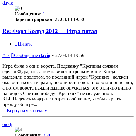
davig
Сообщения:
1
Зарегистрирован:
27.03.13 19:50
Re: Форт Боярд 2012 — Игра пятая
Цитата
#17
Сообщение
davig
»
27.03.13 19:56
Игра была в одни ворота. Подсказку "Крепким связкам"
сделал Фура, когда обмолвился о крепком вине. Когда
вылазили с золотом, то последний игрок "Крепких" должен
был остаться с тиграми, но они остановили ворота и он вылез,
а потом ворота начали дальше опускаться, это отлично видно
на видео. Считаю победу "Крепких" незаслуженной.
З.Ы. Надеюсь модер не потрет сообщение, чтобы скрыть
правду об игре...
Вернуться к началу
oiodj
Сообщения:
250