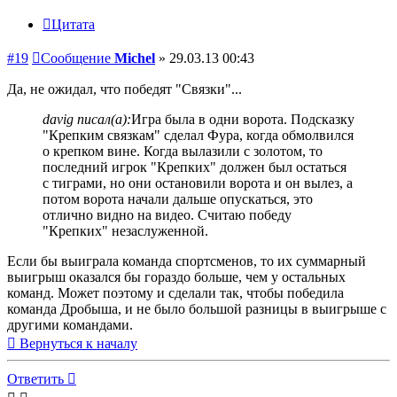
Цитата
#19
Сообщение
Michel
»
29.03.13 00:43
Да, не ожидал, что победят "Связки"...
davig писал(а):
Игра была в одни ворота. Подсказку
"Крепким связкам" сделал Фура, когда обмолвился
о крепком вине. Когда вылазили с золотом, то
последний игрок "Крепких" должен был остаться
с тиграми, но они остановили ворота и он вылез, а
потом ворота начали дальше опускаться, это
отлично видно на видео. Считаю победу
"Крепких" незаслуженной.
Если бы выиграла команда спортсменов, то их суммарный
выигрыш оказался бы гораздо больше, чем у остальных
команд. Может поэтому и сделали так, чтобы победила
команда Дробыша, и не было большой разницы в выигрыше с
другими командами.
Вернуться к началу
Ответить