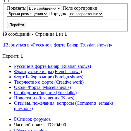
Показать:
Поле сортировки:
Порядок:
19 сообщений • Страница
1
из
1
Вернуться в «Русские в форте Байяр (Russian shows)»
Перейти
Русские в форте Байяр (Russian shows)
Французские игры (French shows)
Форт Байяр в мире (Foreign shows)
Творчество о форте (Creative work)
Около Форта (Miscellaneous)
Свободное общение (Free talks)
Новости и объявления (News)
Отзывы, пожелания, вопросы (Comments, remarks,
questions)
Список форумов
Часовой пояс:
UTC+04:00
Удалить cookies