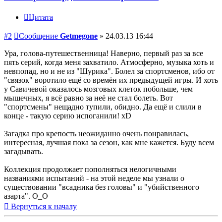
Цитата
#2
Сообщение
Getmegone
»
24.03.13 16:44
Ура, голова-путешественница! Наверно, первый раз за все
пять серий, когда меня захватило. Атмосферно, музыка хоть и
невпопад, но и не из "Шурика". Болел за спортсменов, ибо от
"связок" воротило ещё со времён их предыдущей игры. И хоть
у Савичевой оказалось мозговых клеток побольше, чем
мышечных, я всё равно за неё не стал болеть. Вот
"спортсмены" нещадно тупили, обидно. Да ещё и слили в
конце - такую серию испоганили! xD
Загадка про крепость неожиданно очень понравилась,
интересная, лучшая пока за сезон, как мне кажется. Буду всем
загадывать.
Коллекция продолжает пополняться нелогичными
названиями испытаний - на этой неделе мы узнали о
существовании "всадника без головы" и "убийственного
азарта". О_О
Вернуться к началу