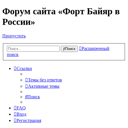
Форум сайта «Форт Байяр в
России»
Пропустить
Расширенный
Поиск
поиск
Ссылки
Темы без ответов
Активные темы
Поиск
FAQ
Вход
Регистрация