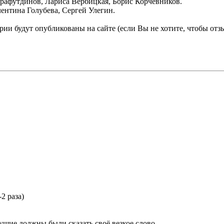
рафутдинов, Лариса Вербицкая, Борис Корчевников.
лентина Голубева, Сергей Улегин.
ии будут опубликованы на сайте (если Вы не хотите, чтобы отзы
2 раза)
ущие должны были сказать своё везкое слово.