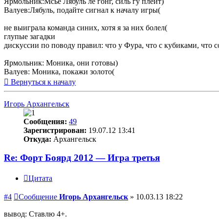
Ярмольник:Мсье Лябуль ле гонг, силь гу плейт)
Валуев:Лябуль, подайте сигнал к началу игры(
не выиграла команда синих, хотя я за них болел(
глупые загадки
дискуссии по поводу правил: что у Фура, что с кубиками, что 
Ярмольник: Моника, они готовы)
Валуев: Моника, покажи золото(
Вернуться к началу
Игорь Архангельск
Сообщения:
49
Зарегистрирован:
19.07.12 13:41
Откуда:
Архангельск
Re: Форт Боярд 2012 — Игра третья
Цитата
#4
Сообщение
Игорь Архангельск
»
10.03.13 18:22
вывод: Ставлю 4+.