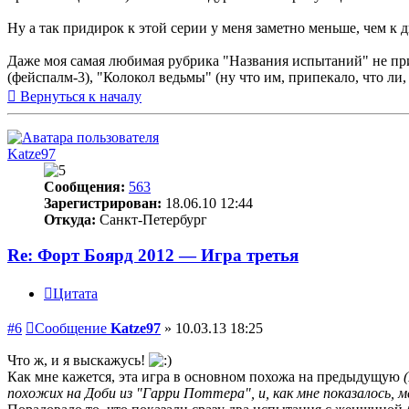
Ну а так придирок к этой серии у меня заметно меньше, чем к 
Даже моя самая любимая рубрика "Названия испытаний" не при
(фейспалм-3), "Колокол ведьмы" (ну что им, припекало, что л
Вернуться к началу
Katze97
Сообщения:
563
Зарегистрирован:
18.06.10 12:44
Откуда:
Санкт-Петербург
Re: Форт Боярд 2012 — Игра третья
Цитата
#6
Сообщение
Katze97
»
10.03.13 18:25
Что ж, и я выскажусь!
Как мне кажется, эта игра в основном похожа на предыдущую
похожих на Доби из "Гарри Поттера", и, как мне показалось, м