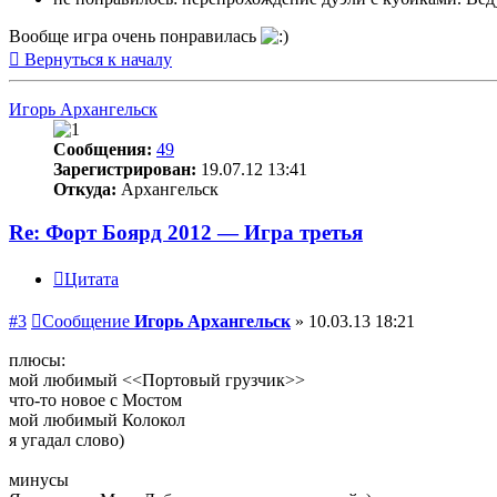
Вообще игра очень понравилась
Вернуться к началу
Игорь Архангельск
Сообщения:
49
Зарегистрирован:
19.07.12 13:41
Откуда:
Архангельск
Re: Форт Боярд 2012 — Игра третья
Цитата
#3
Сообщение
Игорь Архангельск
»
10.03.13 18:21
плюсы:
мой любимый <<Портовый грузчик>>
что-то новое с Мостом
мой любимый Колокол
я угадал слово)
минусы