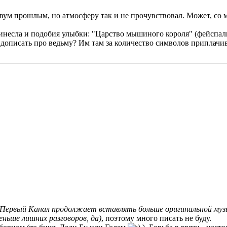
двум прошлым, но атмосферу так и не прочувствовал. Может, со м
несла и подобия улыбки: "Царство мышиного короля" (фейспалм
и, дописать про ведьму? Им там за количество символов приплач
(Первый Канал продолжает вставлять больше оригинальной музы
еньше лишних разговоров, да)
, поэтому много писать не буду.