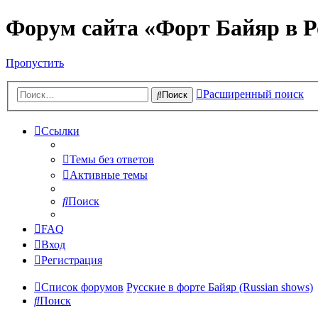
Форум сайта «Форт Байяр в Р
Пропустить
Расширенный поиск
Поиск
Ссылки
Темы без ответов
Активные темы
Поиск
FAQ
Вход
Регистрация
Список форумов
Русские в форте Байяр (Russian shows)
Поиск