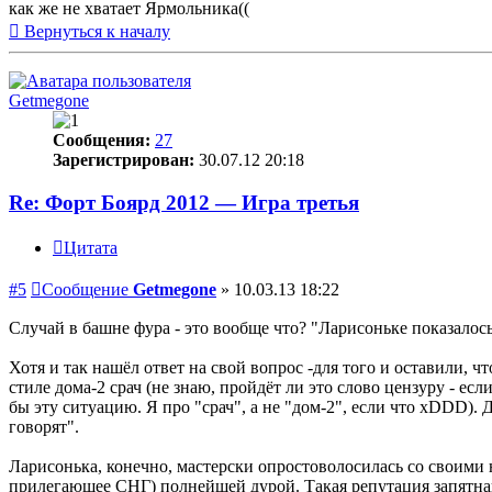
как же не хватает Ярмольника((
Вернуться к началу
Getmegone
Сообщения:
27
Зарегистрирован:
30.07.12 20:18
Re: Форт Боярд 2012 — Игра третья
Цитата
#5
Сообщение
Getmegone
»
10.03.13 18:22
Случай в башне фура - это вообще что? "Ларисоньке показалос
Хотя и так нашёл ответ на свой вопрос -для того и оставили, 
стиле дома-2 срач (не знаю, пройдёт ли это слово цензуру - есл
бы эту ситуацию. Я про "срач", а не "дом-2", если что xDDD). 
говорят".
Ларисонька, конечно, мастерски опростоволосилась со своими 
прилегающее СНГ) полнейшей дурой. Такая репутация запятна