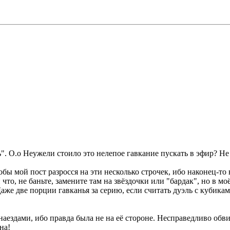
ь". О.о Неужели стоило это нелепое гавкание пускать в эфир? Н
чтобы мой пост разросся на эти несколько строчек, ибо наконец-
и что, не баньте, замените там на звёздочки или "бардак", но в 
Даже две порции гавканья за серию, если считать дуэль с кубикам
наездами, ибо правда была не на её стороне. Несправедливо обви
на!