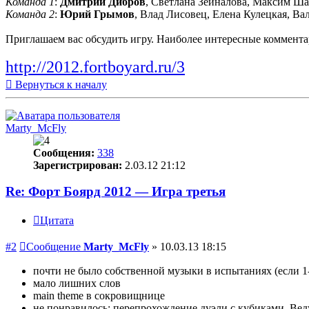
Команда 1
:
Дмитрий Дибров
, Светлана Зейналова, Максим Ша
Команда 2
:
Юрий Грымов
, Влад Лисовец, Елена Кулецкая, Ва
Приглашаем вас обсудить игру. Наиболее интересные комментар
http://2012.fortboyard.ru/3
Вернуться к началу
Marty_McFly
Сообщения:
338
Зарегистрирован:
2.03.12 21:12
Re: Форт Боярд 2012 — Игра третья
Цитата
#2
Сообщение
Marty_McFly
»
10.03.13 18:15
почти не было собственной музыки в испытаниях (если 1-
мало лишних слов
main theme в сокровищнице
не понравилось: перепрохождение дуэли с кубиками. Вед