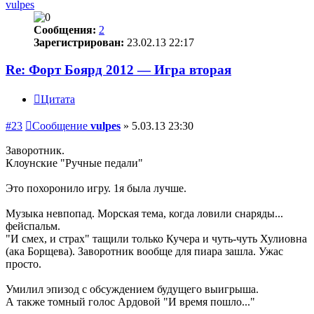
vulpes
Сообщения:
2
Зарегистрирован:
23.02.13 22:17
Re: Форт Боярд 2012 — Игра вторая
Цитата
#23
Сообщение
vulpes
»
5.03.13 23:30
Заворотник.
Клоунские "Ручные педали"
Это похоронило игру. 1я была лучше.
Музыка невпопад. Морская тема, когда ловили снаряды...
фейспальм.
"И смех, и страх" тащили только Кучера и чуть-чуть Хулиовна
(ака Борщева). Заворотник вообще для пиара зашла. Ужас
просто.
Умилил эпизод с обсуждением будущего выигрыша.
А также томный голос Ардовой "И время пошло..."