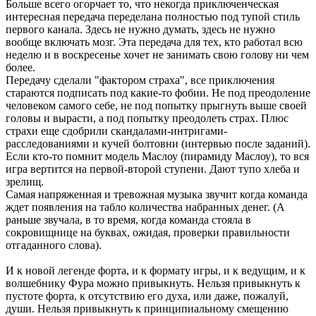
Больше всего огорчает то, что некогда приключенческая
интересная передача переделана полностью под тупой стиль
первого канала. Здесь не нужно думать, здесь не нужно
вообще включать мозг. Эта передача для тех, кто работал всю
неделю и в воскресенье хочет не занимать свою голову ни чем
более.
Передачу сделали "фактором страха", все приключения
стараются подписать под какие-то фобии. Не под преодоление
человеком самого себе, не под попытку прыгнуть выше своей
головы и вырасти, а под попытку преодолеть страх. Плюс
страхи еще сдобрили скандалами-интригами-
расследованиями и кучей болтовни (интервью после заданий).
Если кто-то помнит модель Маслоу (пирамиду Маслоу), то вся
игра вертится на первой-второй ступени. Дают тупо хлеба и
зрелищ.
Самая напряженная и тревожная музыка звучит когда команда
ждет появления на табло количества набранных денег. (А
раньше звучала, в то время, когда команда стояла в
сокровищнице на буквах, ожидая, проверки правильности
отгаданного слова).
И к новой легенде форта, и к формату игры, и к ведущим, и к
волшебнику Фура можно привыкнуть. Нельзя привыкнуть к
пустоте форта, к отсутствию его духа, или даже, пожалуй,
души. Нельзя привыкнуть к принципиальному смещению