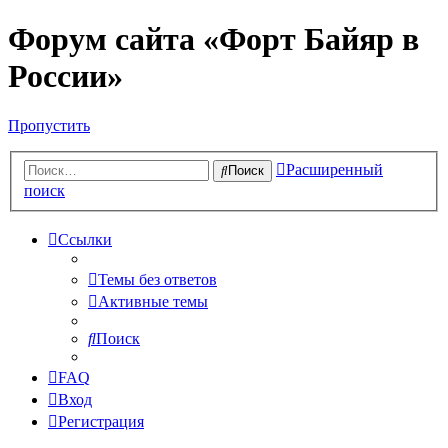
Форум сайта «Форт Байяр в
России»
Пропустить
Расширенный
Поиск
поиск
Ссылки
Темы без ответов
Активные темы
Поиск
FAQ
Вход
Регистрация