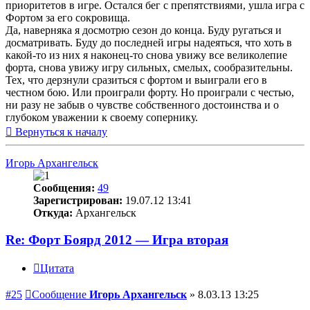
приоритетов в игре. Остался бег с препятствиями, ушла игра с
Фортом за его сокровища.
Да, наверняка я досмотрю сезон до конца. Буду ругаться и
досматривать. Буду до последней игры надеяться, что хоть в
какой-то из них я наконец-то снова увижу все великолепие
форта, снова увижу игру сильных, смелых, сообразительны.
Тех, что дерзнули сразиться с фортом и выиграли его в
честном бою. Или проиграли форту. Но проиграли с честью,
ни разу не забыв о чувстве собственного достоинства и о
глубоком уважении к своему сопернику.
Вернуться к началу
Игорь Архангельск
Сообщения:
49
Зарегистрирован:
19.07.12 13:41
Откуда:
Архангельск
Re: Форт Боярд 2012 — Игра вторая
Цитата
#25
Сообщение
Игорь Архангельск
»
8.03.13 13:25