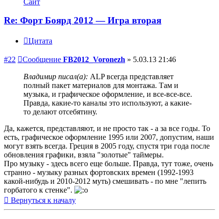
Сайт
Re: Форт Боярд 2012 — Игра вторая
Цитата
#22
Сообщение
FB2012_Voronezh
»
5.03.13 21:46
Владимир писал(а):
ALP всегда представляет
полный пакет материалов для монтажа. Там и
музыка, и графическое оформление, и все-все-все.
Правда, какие-то каналы это используют, а какие-
то делают отсебятину.
Да, кажется, представляют, и не просто так - а за все годы. То
есть, графическое оформление 1995 или 2007, допустим, наши
могут взять всегда. Греция в 2005 году, спустя три года после
обновления графики, взяла "золотые" таймеры.
Про музыку - здесь всего еще больше. Правда, тут тоже, очень
странно - музыку разных фортовских времен (1992-1993
какой-нибудь и 2010-2012 муть) смешивать - по мне "лепить
горбатого к стенке".
Вернуться к началу