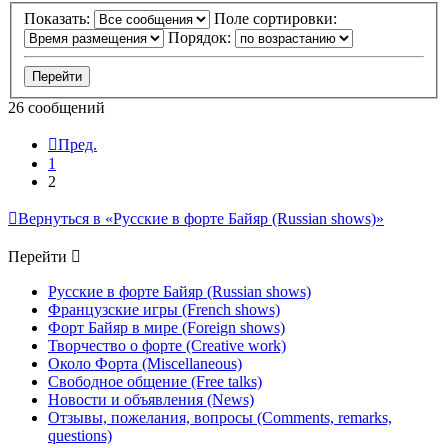
Показать:
Поле сортировки:
Порядок:
26 сообщений
Пред.
1
2
Вернуться в «Русские в форте Байяр (Russian shows)»
Перейти
Русские в форте Байяр (Russian shows)
Французские игры (French shows)
Форт Байяр в мире (Foreign shows)
Творчество о форте (Creative work)
Около Форта (Miscellaneous)
Свободное общение (Free talks)
Новости и объявления (News)
Отзывы, пожелания, вопросы (Comments, remarks,
questions)