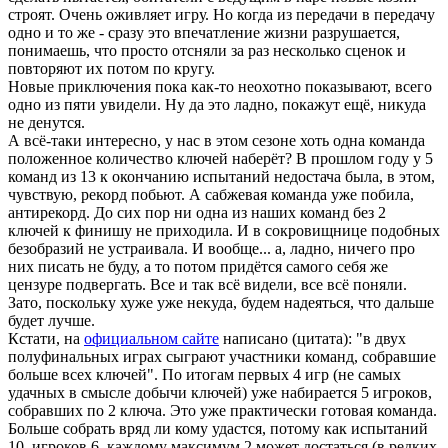
строят. Очень оживляет игру. Но когда из передачи в передачу
одно и то же - сразу это впечатление жизни разрушается,
понимаешь, что просто отсняли за раз несколько сценок и
повторяют их потом по кругу.
Новые приключения пока как-то неохотно показывают, всего
одно из пяти увидели. Ну да это ладно, покажут ещё, никуда
не денутся.
А всё-таки интересно, у нас в этом сезоне хоть одна команда
положенное количество ключей наберёт? В прошлом году у 5
команд из 13 к окончанию испытаний недостача была, в этом,
чувствую, рекорд побьют. А сабжевая команда уже побила,
антирекорд. До сих пор ни одна из наших команд без 2
ключей к финишу не приходила. И в сокровищнице подобных
безобразий не устраивала. И вообще... а, ладно, ничего про
них писать не буду, а то потом придётся самого себя же
цензуре подвергать. Все и так всё видели, все всё поняли.
Зато, поскольку хуже уже некуда, будем надеяться, что дальше
будет лучше.
Кстати, на
официальном сайте
написано (цитата): "в двух
полуфинальных играх сыграют участники команд, собравшие
больше всех ключей". По итогам первых 4 игр (не самых
удачных в смысле добычи ключей) уже набирается 5 игроков,
собравших по 2 ключа. Это уже практически готовая команда.
Больше собрать вряд ли кому удастся, потому как испытаний
10, игроков 6, каждому максимум 2 может достаться (в редких