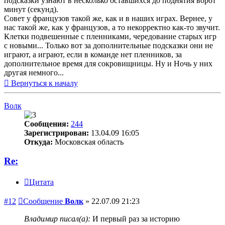
подсказки узнают в несколько оставшихся до поднятия ворот
минут (секунд).
Совет у французов такой же, как и в наших играх. Вернее, у
нас такой же, как у французов, а то некорректно как-то звучит.
Клетки подвешенные с пленниками, чередование старых игр
с новыми... Только вот за дополнительные подсказки они не
играют, а играют, если в команде нет пленников, за
дополнительное время для сокровищницы. Ну и Ночь у них
другая немного...
Вернуться к началу
Волк
Сообщения:
244
Зарегистрирован:
13.04.09 16:05
Откуда:
Московская область
Re:
Цитата
#12
Сообщение
Волк
»
22.07.09 21:23
Владимир писал(а):
И первый раз за историю