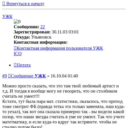
Вернуться к началу
УЖК
Сообщения:
22
Зарегистрирован:
30.11.03 03:01
Откуда:
Ульяновск
Контактная информация:
Контактная информация пользователя УЖК
ICQ
Цитата
#9
Сообщение
УЖК
»
16.10.04 01:40
Можно просто сказать, что это там твой любимый артист и
т.д. И тогдая я вообще могу не гвоорить, что он столбиком
считать не умеет!!!
Кстати, тут была пара мат. статистики, оказалось, что препод
тоже смотрит ФБ (правда тетка эта только заменяла, наш куда-
то уехал), так вот она сказала примерно так - вы видели какой
позор, что наши звезды считать в уме не умеют. Так что учите
матетматику, и если куда-то вдруг так встрянете. чтобы не
стыдно потом было!