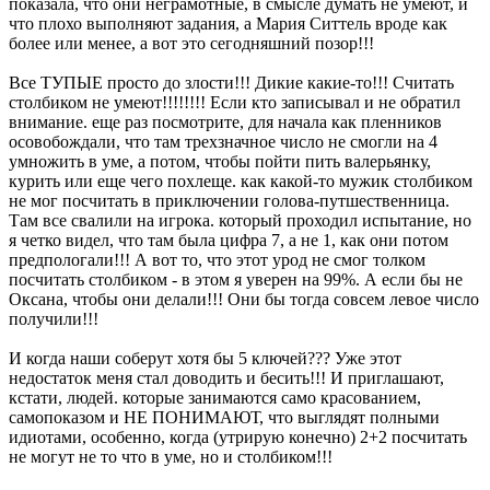
показала, что они неграмотные, в смысле думать не умеют, и
что плохо выполняют задания, а Мария Ситтель вроде как
более или менее, а вот это сегодняшний позор!!!
Все ТУПЫЕ просто до злости!!! Дикие какие-то!!! Считать
столбиком не умеют!!!!!!!! Если кто записывал и не обратил
внимание. еще раз посмотрите, для начала как пленников
осовобождали, что там трехзначное число не смогли на 4
умножить в уме, а потом, чтобы пойти пить валерьянку,
курить или еще чего похлеще. как какой-то мужик столбиком
не мог посчитать в приключении голова-путшественница.
Там все свалили на игрока. который проходил испытание, но
я четко видел, что там была цифра 7, а не 1, как они потом
предпологали!!! А вот то, что этот урод не смог толком
посчитать столбиком - в этом я уверен на 99%. А если бы не
Оксана, чтобы они делали!!! Они бы тогда совсем левое число
получили!!!
И когда наши соберут хотя бы 5 ключей??? Уже этот
недостаток меня стал доводить и бесить!!! И приглашают,
кстати, людей. которые занимаются само красованием,
самопоказом и НЕ ПОНИМАЮТ, что выглядят полными
идиотами, особенно, когда (утрирую конечно) 2+2 посчитать
не могут не то что в уме, но и столбиком!!!