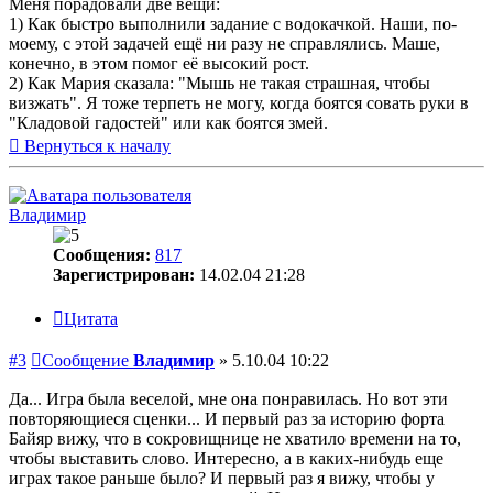
Меня порадовали две вещи:
1) Как быстро выполнили задание с водокачкой. Наши, по-
моему, с этой задачей ещё ни разу не справлялись. Маше,
конечно, в этом помог её высокий рост.
2) Как Мария сказала: "Мышь не такая страшная, чтобы
визжать". Я тоже терпеть не могу, когда боятся совать руки в
"Кладовой гадостей" или как боятся змей.
Вернуться к началу
Владимир
Сообщения:
817
Зарегистрирован:
14.02.04 21:28
Цитата
#3
Сообщение
Владимир
»
5.10.04 10:22
Да... Игра была веселой, мне она понравилась. Но вот эти
повторяющиеся сценки... И первый раз за историю форта
Байяр вижу, что в сокровищнице не хватило времени на то,
чтобы выставить слово. Интересно, а в каких-нибудь еще
играх такое раньше было? И первый раз я вижу, чтобы у