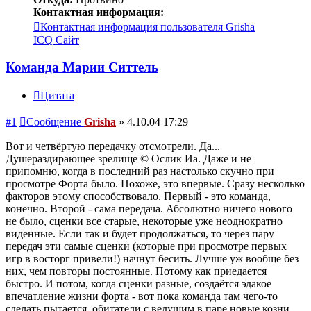
Контактная информация:
Контактная информация пользователя Grisha
ICQ
Сайт
Команда Марии Ситтель
Цитата
#1
Сообщение
Grisha
»
4.10.04 17:29
Вот и четвёртую передачку отсмотрели. Да...
Душераздирающее зрелище © Ослик Иа. Даже и не
припомню, когда в последний раз настолько скучно при
просмотре Форта было. Похоже, это впервые. Сразу несколько
факторов этому способствовало. Первый - это команда,
конечно. Второй - сама передача. Абсолютно ничего нового
не было, сценки все старые, некоторые уже неоднократно
виденные. Если так и будет продолжаться, то через пару
передач эти самые сценки (которые при просмотре первых
игр в восторг привели!) начнут бесить. Лучше уж вообще без
них, чем повторы постоянные. Потому как приедается
быстро. И потом, когда сценки разные, создаётся эдакое
впечатление жизни форта - вот пока команда там чего-то
сделать пытается, обитатели с ведущим в паре новые козни