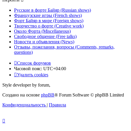
Русские в форте Байяр (Russian shows)
Французские игры (French shows)
Форт Байяр в мире (Foreign shows)
Творчество о форте (Creative work)
Около Форта (Miscellaneous)
Свободное общение (Free talks)
Новости и объявления (News)
Отзывы, пожелания, вопросы (Comments, remarks,
questions)
Список форумов
Часовой пояс:
UTC+04:00
Удалить cookies
Style developer by forum,
Создано на основе
phpBB
® Forum Software © phpBB Limited
Конфиденциальность
|
Правила