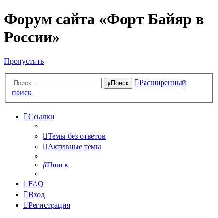
Форум сайта «Форт Байяр в
России»
Пропустить
Расширенный
Поиск
поиск
Ссылки
Темы без ответов
Активные темы
Поиск
FAQ
Вход
Регистрация