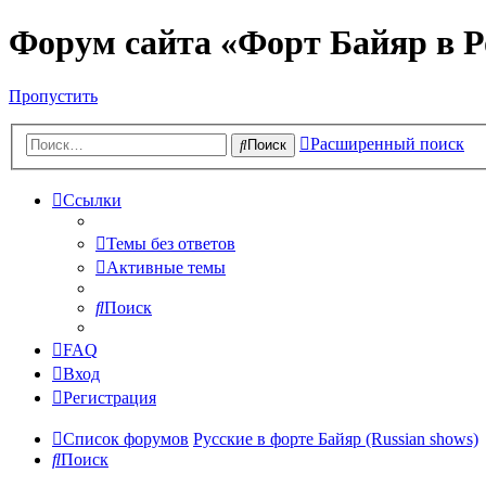
Форум сайта «Форт Байяр в Р
Пропустить
Расширенный поиск
Поиск
Ссылки
Темы без ответов
Активные темы
Поиск
FAQ
Вход
Регистрация
Список форумов
Русские в форте Байяр (Russian shows)
Поиск