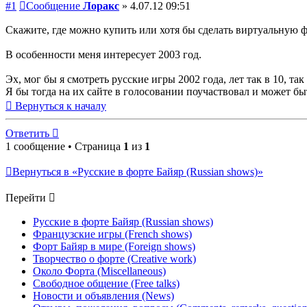
#1
Сообщение
Лоракс
»
4.07.12 09:51
Скажите, где можно купить или хотя бы сделать виртуальную 
В особенности меня интересует 2003 год.
Эх, мог бы я смотреть русские игры 2002 года, лет так в 10, так
Я бы тогда на их сайте в голосовании поучаствовал и может бы
Вернуться к началу
Ответить
1 сообщение • Страница
1
из
1
Вернуться в «Русские в форте Байяр (Russian shows)»
Перейти
Русские в форте Байяр (Russian shows)
Французские игры (French shows)
Форт Байяр в мире (Foreign shows)
Творчество о форте (Creative work)
Около Форта (Miscellaneous)
Свободное общение (Free talks)
Новости и объявления (News)