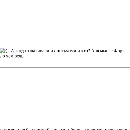
. А когда заваливали их письмами и кто? А всмысле Форт
 о чем речь.
 могло и не быть если бы не настойчивые пользователи форума 