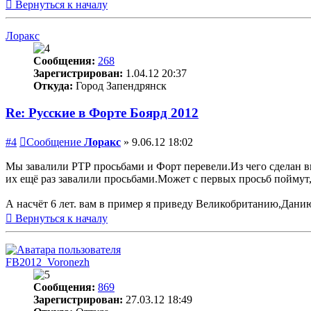
Вернуться к началу
Лоракс
Сообщения:
268
Зарегистрирован:
1.04.12 20:37
Откуда:
Город Запендрянск
Re: Русские в Форте Боярд 2012
#4
Сообщение
Лоракс
»
9.06.12 18:02
Мы завалили РТР просьбами и Форт перевели.Из чего сделан вы
их ещё раз завалили просьбами.Может с первых просьб поймут, 
А насчёт 6 лет. вам в пример я приведу Великобританию,Данию
Вернуться к началу
FB2012_Voronezh
Сообщения:
869
Зарегистрирован:
27.03.12 18:49