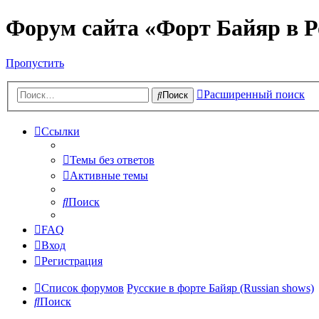
Форум сайта «Форт Байяр в Р
Пропустить
Расширенный поиск
Поиск
Ссылки
Темы без ответов
Активные темы
Поиск
FAQ
Вход
Регистрация
Список форумов
Русские в форте Байяр (Russian shows)
Поиск