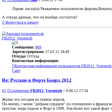
Лоракс писал(а):
Уважаемые пользователи форума,Википеди
А откуда данные, что он вообще состоится?
Вернуться к началу
FB2012_Voronezh
Сообщения:
869
Зарегистрирован:
27.03.12 18:49
Откуда:
Оттуда
Контактная информация:
Контактная информация пользователя FB2012_Voronezh
Сайт
Re: Русские в Форте Боярд 2012
#3
Сообщение
FB2012_Voronezh
»
9.06.12 17:54
Жалко что сегодня не первое апреля.
По-моему, с моим "добрым сердцем" по отношению к французам 
простые люди ездили в Форт в 1999. Тем более вот такой форт 