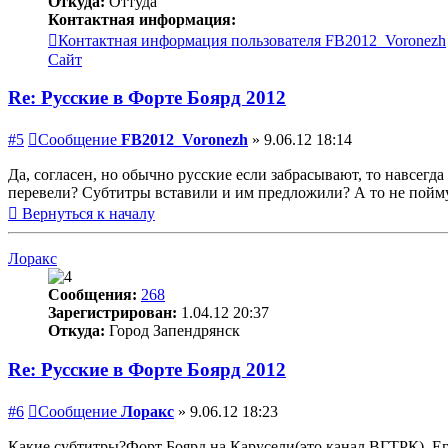
Откуда:
Оттуда
Контактная информация:
Контактная информация пользователя FB2012_Voronezh
Сайт
Re: Русские в Форте Боярд 2012
#5
Сообщение
FB2012_Voronezh
»
9.06.12 18:14
Да, согласен, но обычно русские если забрасывают, то навсегда
перевели? Субтитры вставили и им предложили? А то не пойму
Вернуться к началу
Лоракс
Сообщения:
268
Зарегистрирован:
1.04.12 20:37
Откуда:
Город Запендрянск
Re: Русские в Форте Боярд 2012
#6
Сообщение
Лоракс
»
9.06.12 18:23
Какие субтитры?Форт Боярд на Карусели(это канал ВГТРК). Его