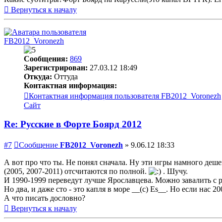
Вернуться к началу
FB2012_Voronezh
Сообщения:
869
Зарегистрирован:
27.03.12 18:49
Откуда:
Оттуда
Контактная информация:
Контактная информация пользователя FB2012_Voronezh
Сайт
Re: Русские в Форте Боярд 2012
#7
Сообщение
FB2012_Voronezh
»
9.06.12 18:33
А вот про что ты. Не понял сначала. Ну эти игры намного деше
(2005, 2007-2011) отсчитаются по полной.
. Шучу.
И 1990-1999 переведут лучше Ярославцева. Можно завалить с ра
Но два, и даже сто - это капля в море __(c) Es__. Но если нас 2
А что писать дословно?
Вернуться к началу