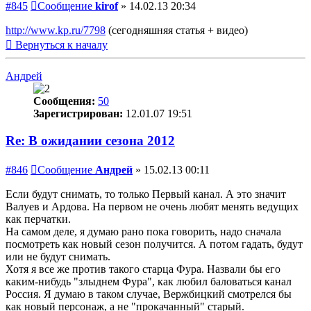
#845
Сообщение
kirof
»
14.02.13 20:34
http://www.kp.ru/7798
(сегодняшняя статья + видео)
Вернуться к началу
Андрей
Сообщения:
50
Зарегистрирован:
12.01.07 19:51
Re: В ожидании сезона 2012
#846
Сообщение
Андрей
»
15.02.13 00:11
Если будут снимать, то только Первый канал. А это значит
Валуев и Ардова. На первом не очень любят менять ведущих
как перчатки.
На самом деле, я думаю рано пока говорить, надо сначала
посмотреть как новый сезон получится. А потом гадать, будут
или не будут снимать.
Хотя я все же против такого старца Фура. Назвали бы его
каким-нибудь "злыднем Фура", как любил баловаться канал
Россия. Я думаю в таком случае, Вержбицкий смотрелся бы
как новый персонаж, а не "прокачанный" старый.