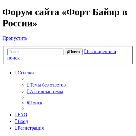
Форум сайта «Форт Байяр в
России»
Пропустить
Расширенный
Поиск
поиск
Ссылки
Темы без ответов
Активные темы
Поиск
FAQ
Вход
Регистрация