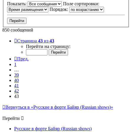
Показать:
Поле сортировки:
Порядок:
850 сообщений
Страница
43
из
43
Перейти на страницу:
Пред.
1
…
39
40
41
42
43
Вернуться в «Русские в форте Байяр (Russian shows)»
Перейти
Русские в форте Байяр (Russian shows)