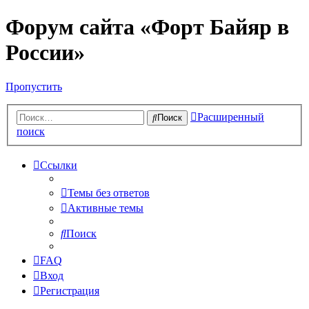
Форум сайта «Форт Байяр в
России»
Пропустить
Расширенный
Поиск
поиск
Ссылки
Темы без ответов
Активные темы
Поиск
FAQ
Вход
Регистрация