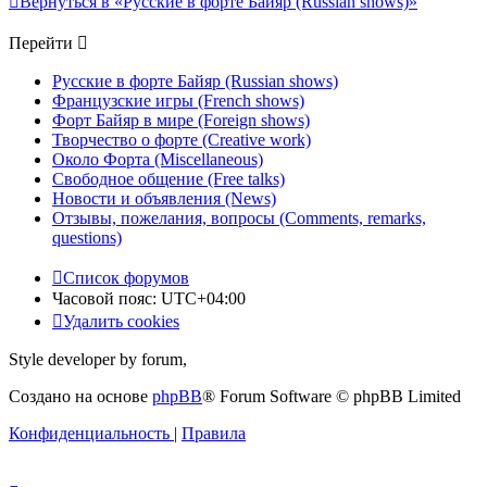
Вернуться в «Русские в форте Байяр (Russian shows)»
Перейти
Русские в форте Байяр (Russian shows)
Французские игры (French shows)
Форт Байяр в мире (Foreign shows)
Творчество о форте (Creative work)
Около Форта (Miscellaneous)
Свободное общение (Free talks)
Новости и объявления (News)
Отзывы, пожелания, вопросы (Comments, remarks,
questions)
Список форумов
Часовой пояс:
UTC+04:00
Удалить cookies
Style developer by forum,
Создано на основе
phpBB
® Forum Software © phpBB Limited
Конфиденциальность
|
Правила