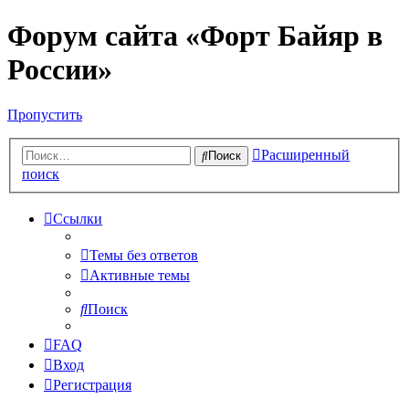
Форум сайта «Форт Байяр в
России»
Пропустить
Расширенный
Поиск
поиск
Ссылки
Темы без ответов
Активные темы
Поиск
FAQ
Вход
Регистрация