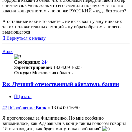
гордость какая-то была, что в любимой передаче такой актер
снимается. Очень жаль что его сменили по слухам за то что
квасил конкретно там - но он же РУССКИЙ - куда без этого?
А остальные какие-то знаете... не вызывали у мну никаких
таких положительных эмоций - ну образ-образом - ничего
выдающегося
Вернуться к началу
Волк
Сообщения:
244
Зарегистрирован:
13.04.09 16:05
Откуда:
Московская область
Re: Лучший отечественный обитатель башни
Цитата
#7
Сообщение
Волк
»
13.04.09 16:50
Я проголосовал за Филиппенко. Но мне особенно
запомнилось, как Адабашьян в конце таким голосом говорил:
"И вы заходите, как будет минуточка свободная"