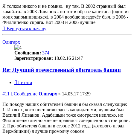
Я толком никого и не помню.. ну так. В 2002 странный был
какой-то.. в 2003 Ливанов - но тот в образе капитана (один из
моих запомнившихся), в 2004 вообще звездочёт был, в 2006 -
Филлипенко-скряга. Вот 2003 и 2006 лучшие.
Вернуться к началу
Олигарх
Сообщения:
374
Зарегистрирован:
18.02.16 21:47
Re: Лучший отечественный обитатель башни
Цитата
#11
Сообщение
Олигарх
»
14.05.17 17:29
По поводу наших обитателей башни я бы сказал следующее:
1. Из всех, кого поставили здесь кандидатами, лучшим был
Василий Ливанов. Адабашьян тоже смотрелся неплохо, но
Филиппенко лично мне не нравился совершенно в этой роли.
2. Про обитателя башни в сезоне 2012 года (которого играл
Вержбицкий) я лучше промолчу совсем.