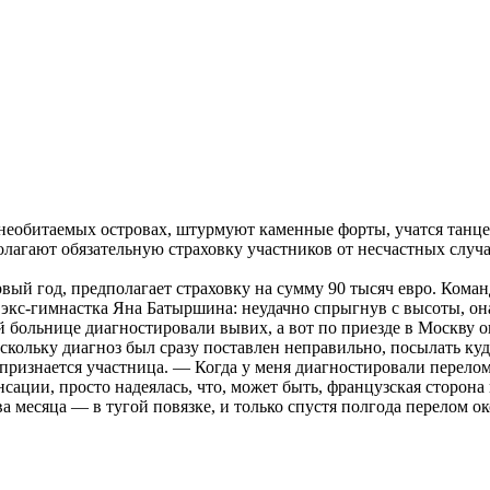
необитаемых островах, штурмуют каменные форты, учатся танцева
лагают обязательную страховку участников от несчастных случа
вый год, предполагает страховку на сумму 90 тысяч евро. Коман
 экс-гимнастка Яна Батыршина: неудачно спрыгнув с высоты, он
больнице диагностировали вывих, а вот по приезде в Москву ока
скольку диагноз был сразу поставлен неправильно, посылать ку
признается участница. — Когда у меня диагностировали перелом
нсации, просто надеялась, что, может быть, французская сторо
ва месяца — в тугой повязке, и только спустя полгода перелом о