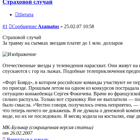
Страховой случай
Цитата
#1
Сообщение
Azamatus
»
25.02.07 10:58
Страховой случай
За травму на съемках звездам платят до 1 млн. долларов
Отечественные звезды у телевидения нарасхват. Они живут на 
спускаются с гор на лыжах. Подобные телеприключения предпо
«Форт Боярд», в котором российские команды участвуют не пер
по приезде. Прошлым летом на одном из конкурсов пострадала
ситуацию конькобежца Сергея Фокичева. Врачи во французской 
сильно распухла. Только вот страховку Яне не выплатили — по
было смысла. «Честно говоря, получилось очень неприятно, — 
что теперь ничего не докажешь. Я не думала о денежной компе
виде, но их не последовало. Я месяц ходила на костылях, еще д
МК-Бульвар (сокращенная версия статьи)
от 26.02.2007
Вернуться к началу