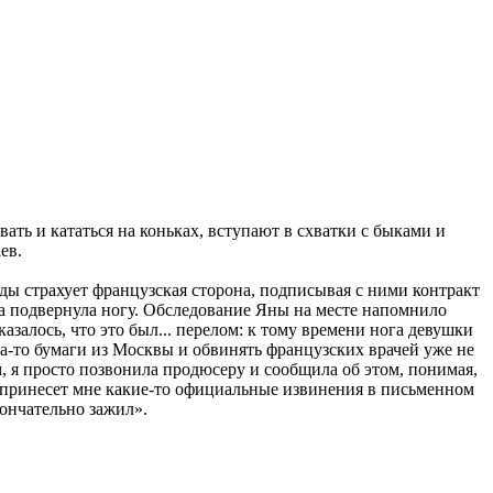
ть и кататься на коньках, вступают в схватки с быками и
ев.
ды страхует французская сторона, подписывая с ними контракт
а подвернула ногу. Обследование Яны на месте напомнило
залось, что это был... перелом: к тому времени нога девушки
да-то бумаги из Москвы и обвинять французских врачей уже не
, я просто позвонила продюсеру и сообщила об этом, понимая,
на принесет мне какие-то официальные извинения в письменном
кончательно зажил».