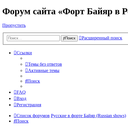
Форум сайта «Форт Байяр в Р
Пропустить
Расширенный поиск
Поиск
Ссылки
Темы без ответов
Активные темы
Поиск
FAQ
Вход
Регистрация
Список форумов
Русские в форте Байяр (Russian shows)
Поиск