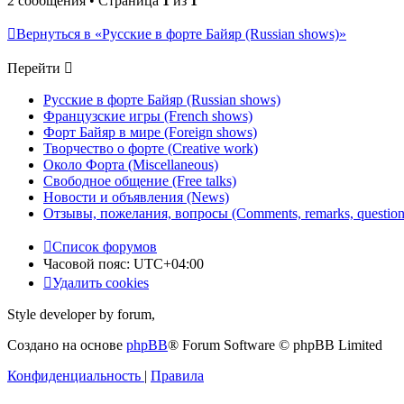
2 сообщения • Страница
1
из
1
Вернуться в «Русские в форте Байяр (Russian shows)»
Перейти
Русские в форте Байяр (Russian shows)
Французские игры (French shows)
Форт Байяр в мире (Foreign shows)
Творчество о форте (Creative work)
Около Форта (Miscellaneous)
Свободное общение (Free talks)
Новости и объявления (News)
Отзывы, пожелания, вопросы (Comments, remarks, question
Список форумов
Часовой пояс:
UTC+04:00
Удалить cookies
Style developer by forum,
Создано на основе
phpBB
® Forum Software © phpBB Limited
Конфиденциальность
|
Правила