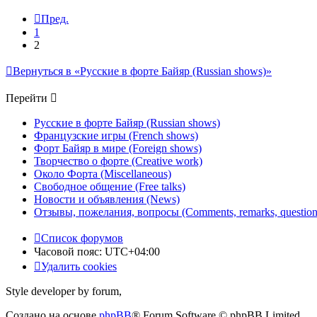
Пред.
1
2
Вернуться в «Русские в форте Байяр (Russian shows)»
Перейти
Русские в форте Байяр (Russian shows)
Французские игры (French shows)
Форт Байяр в мире (Foreign shows)
Творчество о форте (Creative work)
Около Форта (Miscellaneous)
Свободное общение (Free talks)
Новости и объявления (News)
Отзывы, пожелания, вопросы (Comments, remarks, question
Список форумов
Часовой пояс:
UTC+04:00
Удалить cookies
Style developer by forum,
Создано на основе
phpBB
® Forum Software © phpBB Limited