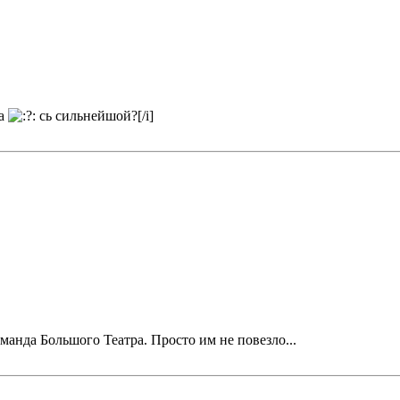
ла
сь сильнейшой?[/i]
анда Большого Театра. Просто им не повезло...