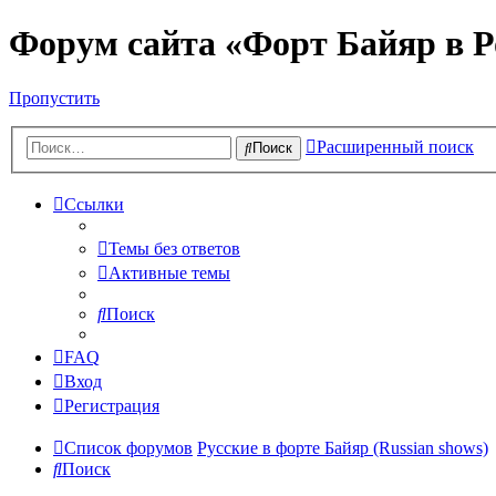
Форум сайта «Форт Байяр в Р
Пропустить
Расширенный поиск
Поиск
Ссылки
Темы без ответов
Активные темы
Поиск
FAQ
Вход
Регистрация
Список форумов
Русские в форте Байяр (Russian shows)
Поиск