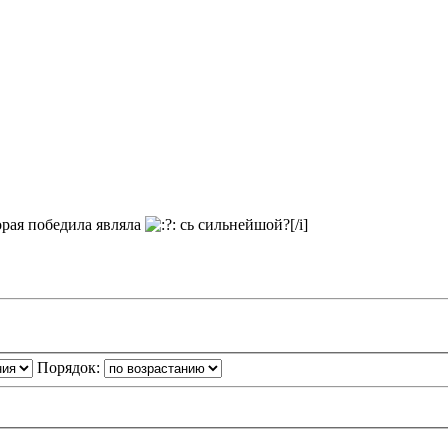
орая победила являла
сь сильнейшой?[/i]
Порядок: