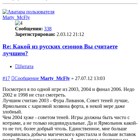
Marty_McFly
Сообщения:
338
Зарегистрирован:
2.03.12 21:12
Re: Какой из русских сезонов Вы считаете
лучшим?
Цитата
#17
Сообщение
Marty_McFly
»
27.07.12 13:03
Посмотрел я по одной игре из 2003, 2004 и финал 2006. Недо
2002 и 1998 не стал смотреть.
Лучшим считаю 2003 - Фура Ливанов, Совет теней лучше,
Ярмольник с харизмой хозяина форта, в некой мере даже
злобный.
Чем 2004 хуже - советом теней. Игры должны быть чисто с
мэтрами, а не только индивидуальные. Да и Ярмольник какой-
то не тот, более добрый чтоль. Единственное, мне больше
понравилась добыча магического кристалла и больше вставок
видео Ярмольника с пастамом. А, ну и когда участница на