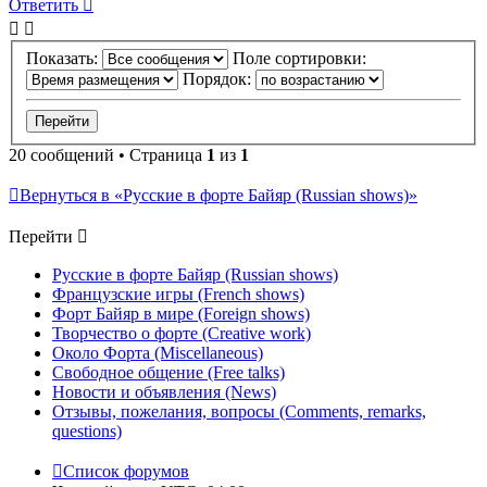
Ответить
Показать:
Поле сортировки:
Порядок:
20 сообщений • Страница
1
из
1
Вернуться в «Русские в форте Байяр (Russian shows)»
Перейти
Русские в форте Байяр (Russian shows)
Французские игры (French shows)
Форт Байяр в мире (Foreign shows)
Творчество о форте (Creative work)
Около Форта (Miscellaneous)
Свободное общение (Free talks)
Новости и объявления (News)
Отзывы, пожелания, вопросы (Comments, remarks,
questions)
Список форумов