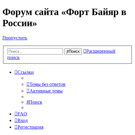
Форум сайта «Форт Байяр в
России»
Пропустить
Расширенный
Поиск
поиск
Ссылки
Темы без ответов
Активные темы
Поиск
FAQ
Вход
Регистрация