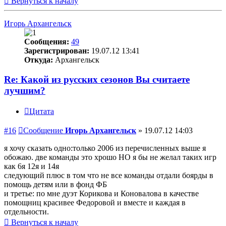
Вернуться к началу
Игорь Архангельск
Сообщения:
49
Зарегистрирован:
19.07.12 13:41
Откуда:
Архангельск
Re: Какой из русских сезонов Вы считаете
лучшим?
Цитата
#16
Сообщение
Игорь Архангельск
»
19.07.12 14:03
я хочу сказать одно:только 2006 из перечисленных выше я
обожаю. две команды это хрошо НО я бы не желал таких игр
как 6я 12я и 14я
следующий плюс в том что не все команды отдали боярды в
помощь детям или в фонд ФБ
и третье: по мне дуэт Корикова и Коновалова в качестве
помощниц красивее Федоровой и вместе и каждая в
отдельности.
Вернуться к началу