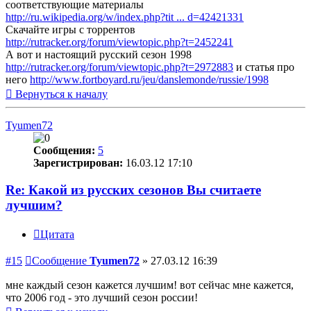
соответствующие материалы
http://ru.wikipedia.org/w/index.php?tit ... d=42421331
Скачайте игры с торрентов
http://rutracker.org/forum/viewtopic.php?t=2452241
А вот и настоящий русский сезон 1998
http://rutracker.org/forum/viewtopic.php?t=2972883
и статья про
него
http://www.fortboyard.ru/jeu/danslemonde/russie/1998
Вернуться к началу
Tyumen72
Сообщения:
5
Зарегистрирован:
16.03.12 17:10
Re: Какой из русских сезонов Вы считаете
лучшим?
Цитата
#15
Сообщение
Tyumen72
»
27.03.12 16:39
мне каждый сезон кажется лучшим! вот сейчас мне кажется,
что 2006 год - это лучший сезон россии!