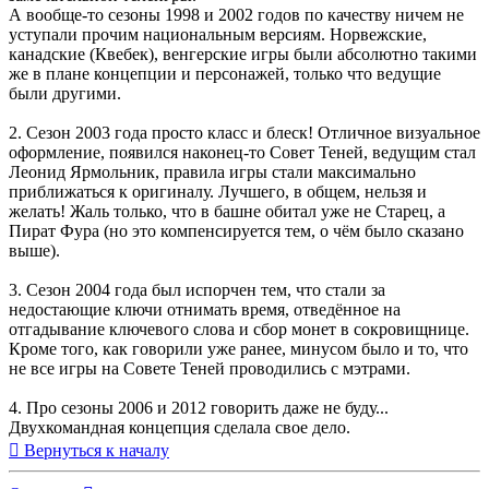
А вообще-то сезоны 1998 и 2002 годов по качеству ничем не
уступали прочим национальным версиям. Норвежские,
канадские (Квебек), венгерские игры были абсолютно такими
же в плане концепции и персонажей, только что ведущие
были другими.
2. Сезон 2003 года просто класс и блеск! Отличное визуальное
оформление, появился наконец-то Совет Теней, ведущим стал
Леонид Ярмольник, правила игры стали максимально
приближаться к оригиналу. Лучшего, в общем, нельзя и
желать! Жаль только, что в башне обитал уже не Старец, а
Пират Фура (но это компенсируется тем, о чём было сказано
выше).
3. Сезон 2004 года был испорчен тем, что стали за
недостающие ключи отнимать время, отведённое на
отгадывание ключевого слова и сбор монет в сокровищнице.
Кроме того, как говорили уже ранее, минусом было и то, что
не все игры на Совете Теней проводились с мэтрами.
4. Про сезоны 2006 и 2012 говорить даже не буду...
Двухкомандная концепция сделала свое дело.
Вернуться к началу