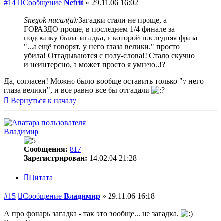
#14
Сообщение
Nefrit
»
29.11.06 16:02
Snegok писал(а):
Загадки стали не проще, а
ГОРАЗДО проще, в последнем 1/4 финале за
подсказку была загадка, в которой последняя фраза
"...а ещё говорят, у него глаза велики." просто
убила! Отгадываются с полу-слова!! Стало скучно
и неинтерсно, а может просто я умнею..!?
Да, согласен! Можно было вообще оставить только "у него
глаза велики", и все равно все бы отгадали
Вернуться к началу
Владимир
Сообщения:
817
Зарегистрирован:
14.02.04 21:28
Цитата
#15
Сообщение
Владимир
»
29.11.06 16:18
А про фонарь загадка - так это вообще... не загадка.