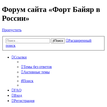
Форум сайта «Форт Байяр в
России»
Пропустить
Расширенный
Поиск
поиск
Ссылки
Темы без ответов
Активные темы
Поиск
FAQ
Вход
Регистрация