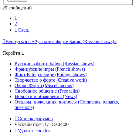
29 сообщений
1
2
След.
Вернуться в «Русские в форте Байяр (Russian shows)»
Перейти
Русские в форте Байяр (Russian shows)
Французские игры (French shows)
Форт Байяр в мире (Foreign shows)
Творчество о форте (Creative work)
Около Форта (Miscellaneous)
Свободное общение (Free talks)
Новости и объявления (News)
Отзывы, пожелания, вопросы (Comments, remarks,
questions)
Список форумов
Часовой пояс:
UTC+04:00
Удалить cookies