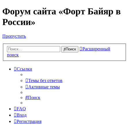
Форум сайта «Форт Байяр в
России»
Пропустить
Расширенный
Поиск
поиск
Ссылки
Темы без ответов
Активные темы
Поиск
FAQ
Вход
Регистрация