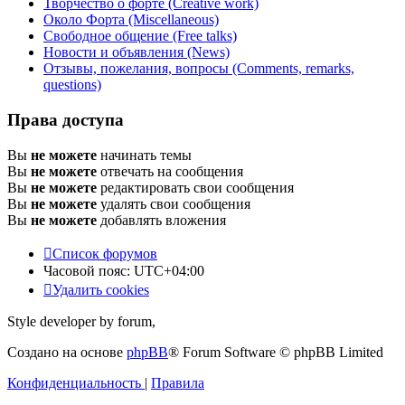
Творчество о форте (Creative work)
Около Форта (Miscellaneous)
Свободное общение (Free talks)
Новости и объявления (News)
Отзывы, пожелания, вопросы (Comments, remarks,
questions)
Права доступа
Вы
не можете
начинать темы
Вы
не можете
отвечать на сообщения
Вы
не можете
редактировать свои сообщения
Вы
не можете
удалять свои сообщения
Вы
не можете
добавлять вложения
Список форумов
Часовой пояс:
UTC+04:00
Удалить cookies
Style developer by forum,
Создано на основе
phpBB
® Forum Software © phpBB Limited
Конфиденциальность
|
Правила