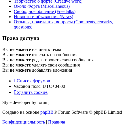
Творчество о форте (Creative work)
Около Форта (Miscellaneous)
Свободное общение (Free talks)
Новости и объявления (News)
Отзывы, пожелания, вопросы (Comments, remarks,
questions)
Права доступа
Вы
не можете
начинать темы
Вы
не можете
отвечать на сообщения
Вы
не можете
редактировать свои сообщения
Вы
не можете
удалять свои сообщения
Вы
не можете
добавлять вложения
Список форумов
Часовой пояс:
UTC+04:00
Удалить cookies
Style developer by forum,
Создано на основе
phpBB
® Forum Software © phpBB Limited
Конфиденциальность
|
Правила