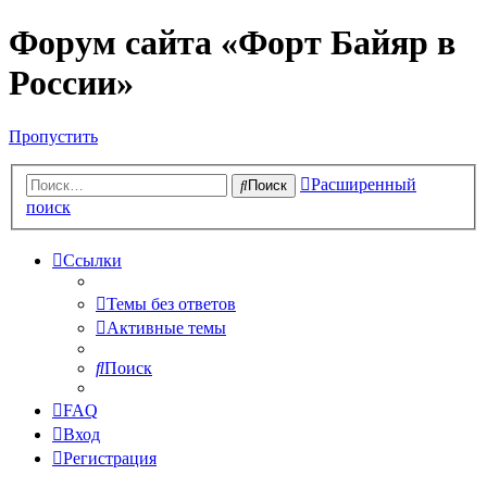
Форум сайта «Форт Байяр в
России»
Пропустить
Расширенный
Поиск
поиск
Ссылки
Темы без ответов
Активные темы
Поиск
FAQ
Вход
Регистрация