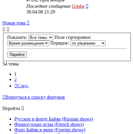
Последнее сообщение
Grisha
30.04.08 21:29
Новая тема
Показать:
Поле сортировки:
Порядок:
54 темы
1
2
След.
Вернуться к списку форумов
Перейти
Русские в форте Байяр (Russian shows)
Французские игры (French shows)
Форт Байяр в мире (Foreign shows)