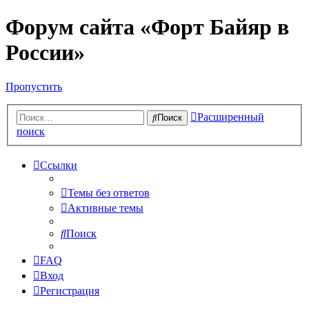
Форум сайта «Форт Байяр в
России»
Пропустить
Расширенный
Поиск
поиск
Ссылки
Темы без ответов
Активные темы
Поиск
FAQ
Вход
Регистрация