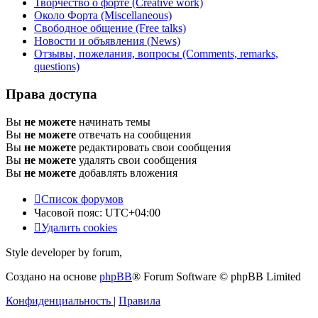
Творчество о форте (Creative work)
Около Форта (Miscellaneous)
Свободное общение (Free talks)
Новости и объявления (News)
Отзывы, пожелания, вопросы (Comments, remarks,
questions)
Права доступа
Вы
не можете
начинать темы
Вы
не можете
отвечать на сообщения
Вы
не можете
редактировать свои сообщения
Вы
не можете
удалять свои сообщения
Вы
не можете
добавлять вложения
Список форумов
Часовой пояс:
UTC+04:00
Удалить cookies
Style developer by forum,
Создано на основе
phpBB
® Forum Software © phpBB Limited
Конфиденциальность
|
Правила