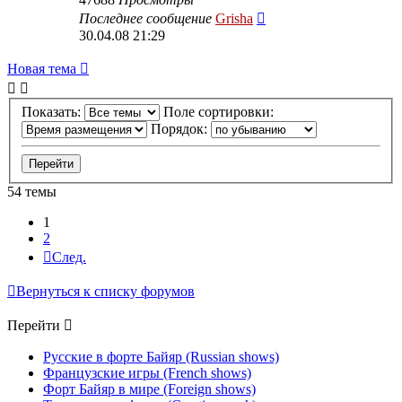
Последнее сообщение
Grisha
30.04.08 21:29
Новая тема
Показать:
Поле сортировки:
Порядок:
54 темы
1
2
След.
Вернуться к списку форумов
Перейти
Русские в форте Байяр (Russian shows)
Французские игры (French shows)
Форт Байяр в мире (Foreign shows)