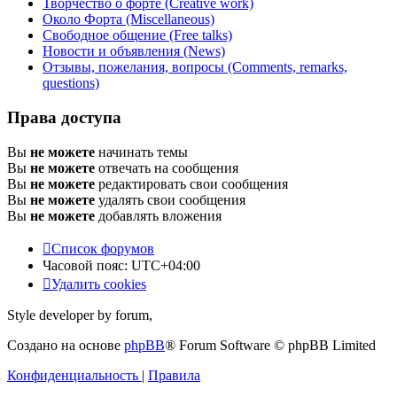
Творчество о форте (Creative work)
Около Форта (Miscellaneous)
Свободное общение (Free talks)
Новости и объявления (News)
Отзывы, пожелания, вопросы (Comments, remarks,
questions)
Права доступа
Вы
не можете
начинать темы
Вы
не можете
отвечать на сообщения
Вы
не можете
редактировать свои сообщения
Вы
не можете
удалять свои сообщения
Вы
не можете
добавлять вложения
Список форумов
Часовой пояс:
UTC+04:00
Удалить cookies
Style developer by forum,
Создано на основе
phpBB
® Forum Software © phpBB Limited
Конфиденциальность
|
Правила