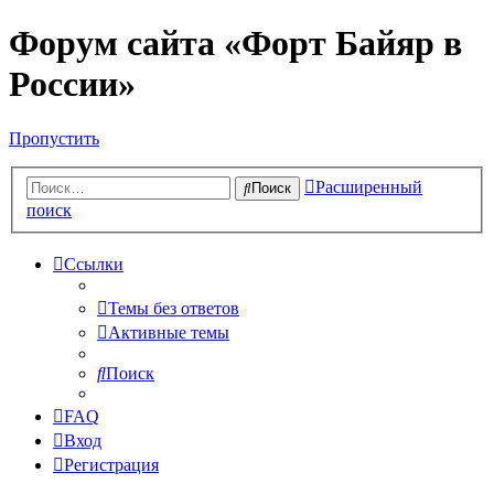
Форум сайта «Форт Байяр в
России»
Пропустить
Расширенный
Поиск
поиск
Ссылки
Темы без ответов
Активные темы
Поиск
FAQ
Вход
Регистрация