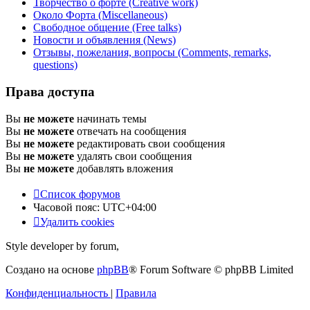
Творчество о форте (Creative work)
Около Форта (Miscellaneous)
Свободное общение (Free talks)
Новости и объявления (News)
Отзывы, пожелания, вопросы (Comments, remarks,
questions)
Права доступа
Вы
не можете
начинать темы
Вы
не можете
отвечать на сообщения
Вы
не можете
редактировать свои сообщения
Вы
не можете
удалять свои сообщения
Вы
не можете
добавлять вложения
Список форумов
Часовой пояс:
UTC+04:00
Удалить cookies
Style developer by forum,
Создано на основе
phpBB
® Forum Software © phpBB Limited
Конфиденциальность
|
Правила