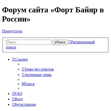
Форум сайта «Форт Байяр в
России»
Пропустить
Расширенный
Поиск
поиск
Ссылки
Темы без ответов
Активные темы
Поиск
FAQ
Вход
Регистрация