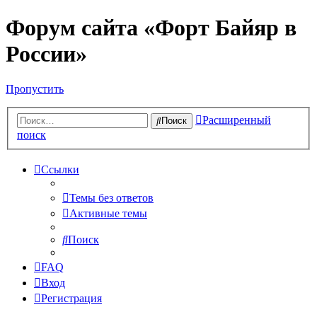
Форум сайта «Форт Байяр в
России»
Пропустить
Расширенный
Поиск
поиск
Ссылки
Темы без ответов
Активные темы
Поиск
FAQ
Вход
Регистрация