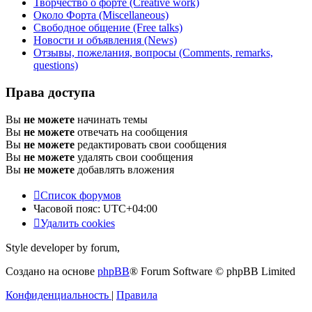
Творчество о форте (Creative work)
Около Форта (Miscellaneous)
Свободное общение (Free talks)
Новости и объявления (News)
Отзывы, пожелания, вопросы (Comments, remarks,
questions)
Права доступа
Вы
не можете
начинать темы
Вы
не можете
отвечать на сообщения
Вы
не можете
редактировать свои сообщения
Вы
не можете
удалять свои сообщения
Вы
не можете
добавлять вложения
Список форумов
Часовой пояс:
UTC+04:00
Удалить cookies
Style developer by forum,
Создано на основе
phpBB
® Forum Software © phpBB Limited
Конфиденциальность
|
Правила