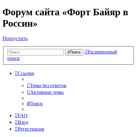
Форум сайта «Форт Байяр в
России»
Пропустить
Расширенный
Поиск
поиск
Ссылки
Темы без ответов
Активные темы
Поиск
FAQ
Вход
Регистрация