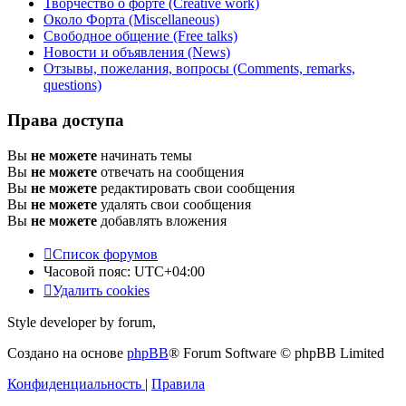
Творчество о форте (Creative work)
Около Форта (Miscellaneous)
Свободное общение (Free talks)
Новости и объявления (News)
Отзывы, пожелания, вопросы (Comments, remarks,
questions)
Права доступа
Вы
не можете
начинать темы
Вы
не можете
отвечать на сообщения
Вы
не можете
редактировать свои сообщения
Вы
не можете
удалять свои сообщения
Вы
не можете
добавлять вложения
Список форумов
Часовой пояс:
UTC+04:00
Удалить cookies
Style developer by forum,
Создано на основе
phpBB
® Forum Software © phpBB Limited
Конфиденциальность
|
Правила