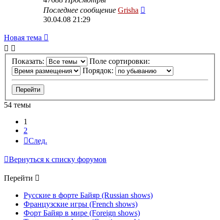
Последнее сообщение
Grisha
30.04.08 21:29
Новая тема
Показать:
Поле сортировки:
Порядок:
54 темы
1
2
След.
Вернуться к списку форумов
Перейти
Русские в форте Байяр (Russian shows)
Французские игры (French shows)
Форт Байяр в мире (Foreign shows)