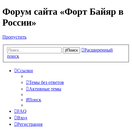
Форум сайта «Форт Байяр в
России»
Пропустить
Расширенный
Поиск
поиск
Ссылки
Темы без ответов
Активные темы
Поиск
FAQ
Вход
Регистрация