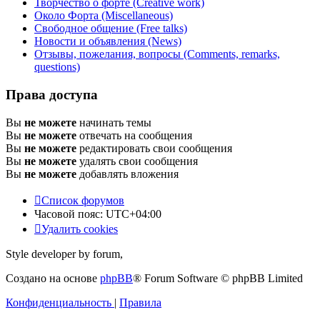
Творчество о форте (Creative work)
Около Форта (Miscellaneous)
Свободное общение (Free talks)
Новости и объявления (News)
Отзывы, пожелания, вопросы (Comments, remarks,
questions)
Права доступа
Вы
не можете
начинать темы
Вы
не можете
отвечать на сообщения
Вы
не можете
редактировать свои сообщения
Вы
не можете
удалять свои сообщения
Вы
не можете
добавлять вложения
Список форумов
Часовой пояс:
UTC+04:00
Удалить cookies
Style developer by forum,
Создано на основе
phpBB
® Forum Software © phpBB Limited
Конфиденциальность
|
Правила