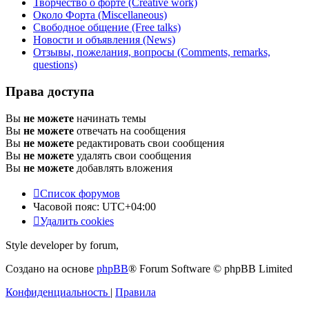
Творчество о форте (Creative work)
Около Форта (Miscellaneous)
Свободное общение (Free talks)
Новости и объявления (News)
Отзывы, пожелания, вопросы (Comments, remarks,
questions)
Права доступа
Вы
не можете
начинать темы
Вы
не можете
отвечать на сообщения
Вы
не можете
редактировать свои сообщения
Вы
не можете
удалять свои сообщения
Вы
не можете
добавлять вложения
Список форумов
Часовой пояс:
UTC+04:00
Удалить cookies
Style developer by forum,
Создано на основе
phpBB
® Forum Software © phpBB Limited
Конфиденциальность
|
Правила