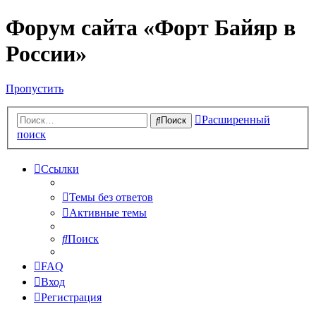
Форум сайта «Форт Байяр в
России»
Пропустить
Расширенный
Поиск
поиск
Ссылки
Темы без ответов
Активные темы
Поиск
FAQ
Вход
Регистрация