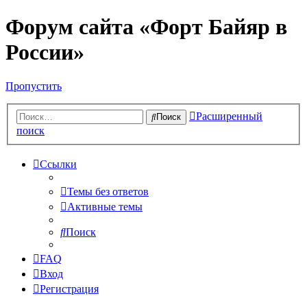
Форум сайта «Форт Байяр в
России»
Пропустить
Расширенный
Поиск
поиск
Ссылки
Темы без ответов
Активные темы
Поиск
FAQ
Вход
Регистрация