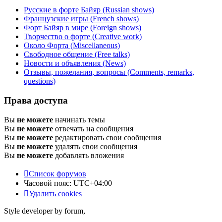
Русские в форте Байяр (Russian shows)
Французские игры (French shows)
Форт Байяр в мире (Foreign shows)
Творчество о форте (Creative work)
Около Форта (Miscellaneous)
Свободное общение (Free talks)
Новости и объявления (News)
Отзывы, пожелания, вопросы (Comments, remarks,
questions)
Права доступа
Вы
не можете
начинать темы
Вы
не можете
отвечать на сообщения
Вы
не можете
редактировать свои сообщения
Вы
не можете
удалять свои сообщения
Вы
не можете
добавлять вложения
Список форумов
Часовой пояс:
UTC+04:00
Удалить cookies
Style developer by forum,