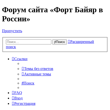
Форум сайта «Форт Байяр в
России»
Пропустить
Расширенный
Поиск
поиск
Ссылки
Темы без ответов
Активные темы
Поиск
FAQ
Вход
Регистрация