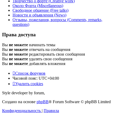
Творчество о форте (Creative work)
Около Форта (Miscellaneous)
Свободное общение (Free talks)
Новости и объявления (News)
Отзывы, пожелания, вопросы (Comments, remarks,
questions)
Права доступа
Вы
не можете
начинать темы
Вы
не можете
отвечать на сообщения
Вы
не можете
редактировать свои сообщения
Вы
не можете
удалять свои сообщения
Вы
не можете
добавлять вложения
Список форумов
Часовой пояс:
UTC+04:00
Удалить cookies
Style developer by forum,
Создано на основе
phpBB
® Forum Software © phpBB Limited
Конфиденциальность
|
Правила