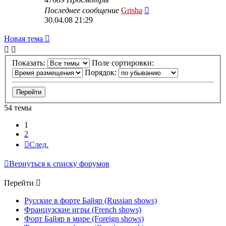
Последнее сообщение
Grisha
30.04.08 21:29
Новая тема
Показать:
Поле сортировки:
Порядок:
54 темы
1
2
След.
Вернуться к списку форумов
Перейти
Русские в форте Байяр (Russian shows)
Французские игры (French shows)
Форт Байяр в мире (Foreign shows)