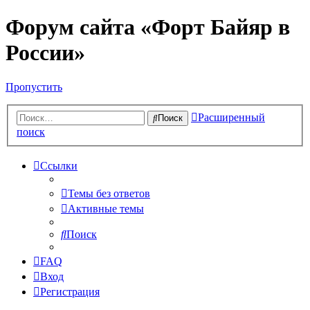
Форум сайта «Форт Байяр в
России»
Пропустить
Расширенный
Поиск
поиск
Ссылки
Темы без ответов
Активные темы
Поиск
FAQ
Вход
Регистрация