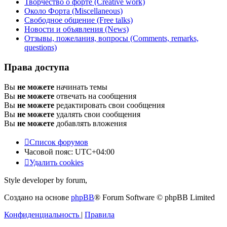
Творчество о форте (Creative work)
Около Форта (Miscellaneous)
Свободное общение (Free talks)
Новости и объявления (News)
Отзывы, пожелания, вопросы (Comments, remarks,
questions)
Права доступа
Вы
не можете
начинать темы
Вы
не можете
отвечать на сообщения
Вы
не можете
редактировать свои сообщения
Вы
не можете
удалять свои сообщения
Вы
не можете
добавлять вложения
Список форумов
Часовой пояс:
UTC+04:00
Удалить cookies
Style developer by forum,
Создано на основе
phpBB
® Forum Software © phpBB Limited
Конфиденциальность
|
Правила