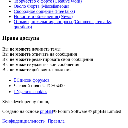
Творчество о форте (Creative work)
Около Форта (Miscellaneous)
Свободное общение (Free talks)
Новости и объявления (News)
Отзывы, пожелания, вопросы (Comments, remarks,
questions)
Права доступа
Вы
не можете
начинать темы
Вы
не можете
отвечать на сообщения
Вы
не можете
редактировать свои сообщения
Вы
не можете
удалять свои сообщения
Вы
не можете
добавлять вложения
Список форумов
Часовой пояс:
UTC+04:00
Удалить cookies
Style developer by forum,
Создано на основе
phpBB
® Forum Software © phpBB Limited
Конфиденциальность
|
Правила