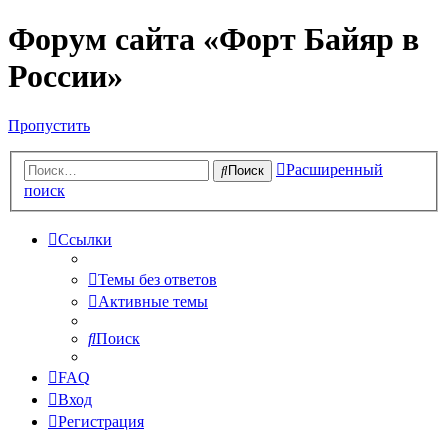
Форум сайта «Форт Байяр в
России»
Пропустить
Расширенный
Поиск
поиск
Ссылки
Темы без ответов
Активные темы
Поиск
FAQ
Вход
Регистрация