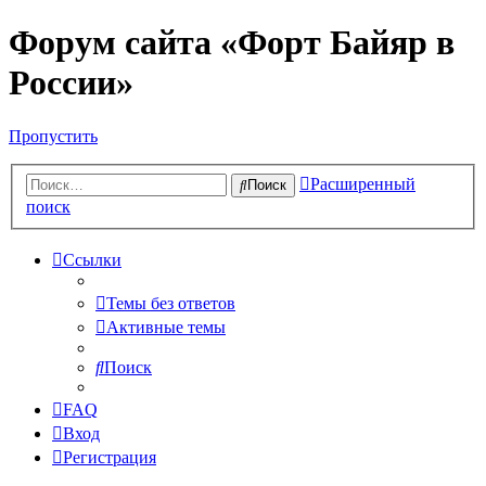
Форум сайта «Форт Байяр в
России»
Пропустить
Расширенный
Поиск
поиск
Ссылки
Темы без ответов
Активные темы
Поиск
FAQ
Вход
Регистрация