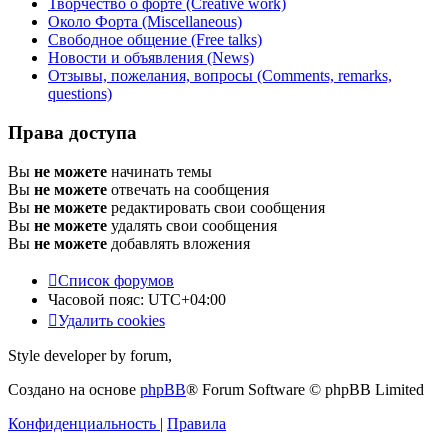
Творчество о форте (Creative work)
Около Форта (Miscellaneous)
Свободное общение (Free talks)
Новости и объявления (News)
Отзывы, пожелания, вопросы (Comments, remarks,
questions)
Права доступа
Вы
не можете
начинать темы
Вы
не можете
отвечать на сообщения
Вы
не можете
редактировать свои сообщения
Вы
не можете
удалять свои сообщения
Вы
не можете
добавлять вложения
Список форумов
Часовой пояс:
UTC+04:00
Удалить cookies
Style developer by forum,
Создано на основе
phpBB
® Forum Software © phpBB Limited
Конфиденциальность
|
Правила