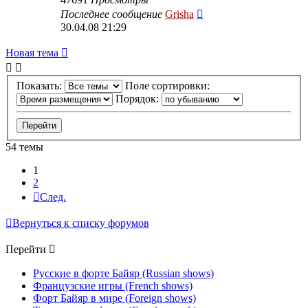
Последнее сообщение
Grisha
30.04.08 21:29
Новая тема
Показать:
Поле сортировки:
Порядок:
54 темы
1
2
След.
Вернуться к списку форумов
Перейти
Русские в форте Байяр (Russian shows)
Французские игры (French shows)
Форт Байяр в мире (Foreign shows)