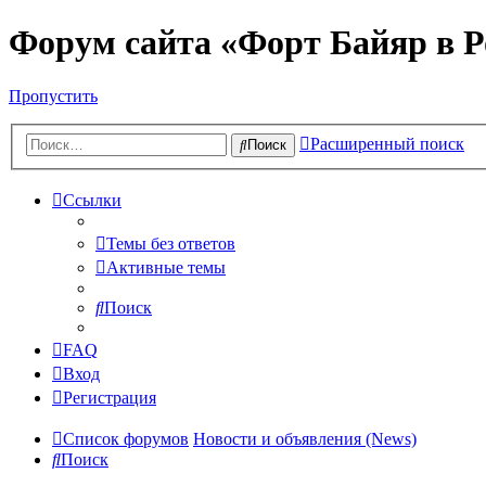
Форум сайта «Форт Байяр в Р
Пропустить
Расширенный поиск
Поиск
Ссылки
Темы без ответов
Активные темы
Поиск
FAQ
Вход
Регистрация
Список форумов
Новости и объявления (News)
Поиск