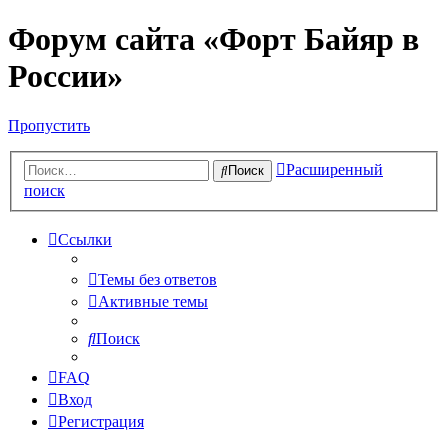
Форум сайта «Форт Байяр в
России»
Пропустить
Расширенный
Поиск
поиск
Ссылки
Темы без ответов
Активные темы
Поиск
FAQ
Вход
Регистрация