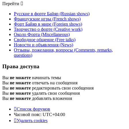
Перейти
Русские в форте Байяр (Russian shows)
Французские игры (French shows)
Форт Байяр в мире (Foreign shows)
Творчество о форте (Creative work)
Около Форта (Miscellaneous)
Свободное общение (Free talks)
Новости и объявления (News)
Отзывы, пожелания, вопросы (Comments, remarks,
questions)
Права доступа
Вы
не можете
начинать темы
Вы
не можете
отвечать на сообщения
Вы
не можете
редактировать свои сообщения
Вы
не можете
удалять свои сообщения
Вы
не можете
добавлять вложения
Список форумов
Часовой пояс:
UTC+04:00
Удалить cookies