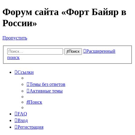
Форум сайта «Форт Байяр в
России»
Пропустить
Расширенный
Поиск
поиск
Ссылки
Темы без ответов
Активные темы
Поиск
FAQ
Вход
Регистрация