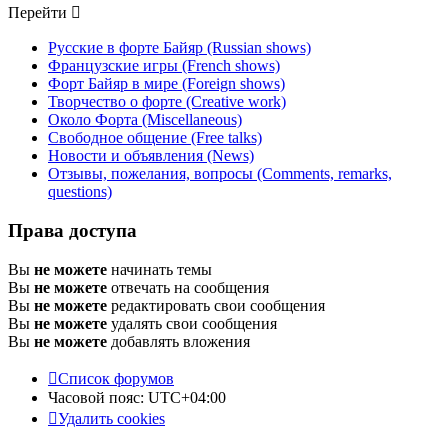
Перейти
Русские в форте Байяр (Russian shows)
Французские игры (French shows)
Форт Байяр в мире (Foreign shows)
Творчество о форте (Creative work)
Около Форта (Miscellaneous)
Свободное общение (Free talks)
Новости и объявления (News)
Отзывы, пожелания, вопросы (Comments, remarks,
questions)
Права доступа
Вы
не можете
начинать темы
Вы
не можете
отвечать на сообщения
Вы
не можете
редактировать свои сообщения
Вы
не можете
удалять свои сообщения
Вы
не можете
добавлять вложения
Список форумов
Часовой пояс:
UTC+04:00
Удалить cookies