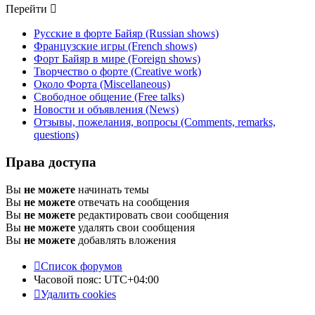
Перейти
Русские в форте Байяр (Russian shows)
Французские игры (French shows)
Форт Байяр в мире (Foreign shows)
Творчество о форте (Creative work)
Около Форта (Miscellaneous)
Свободное общение (Free talks)
Новости и объявления (News)
Отзывы, пожелания, вопросы (Comments, remarks,
questions)
Права доступа
Вы
не можете
начинать темы
Вы
не можете
отвечать на сообщения
Вы
не можете
редактировать свои сообщения
Вы
не можете
удалять свои сообщения
Вы
не можете
добавлять вложения
Список форумов
Часовой пояс:
UTC+04:00
Удалить cookies