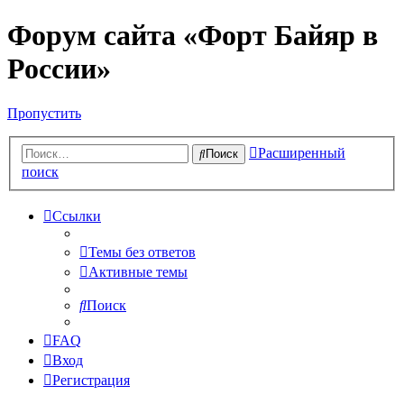
Форум сайта «Форт Байяр в
России»
Пропустить
Расширенный
Поиск
поиск
Ссылки
Темы без ответов
Активные темы
Поиск
FAQ
Вход
Регистрация