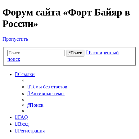
Форум сайта «Форт Байяр в
России»
Пропустить
Расширенный
Поиск
поиск
Ссылки
Темы без ответов
Активные темы
Поиск
FAQ
Вход
Регистрация