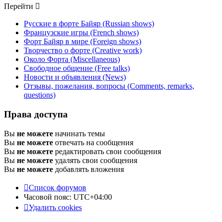
Перейти
Русские в форте Байяр (Russian shows)
Французские игры (French shows)
Форт Байяр в мире (Foreign shows)
Творчество о форте (Creative work)
Около Форта (Miscellaneous)
Свободное общение (Free talks)
Новости и объявления (News)
Отзывы, пожелания, вопросы (Comments, remarks,
questions)
Права доступа
Вы
не можете
начинать темы
Вы
не можете
отвечать на сообщения
Вы
не можете
редактировать свои сообщения
Вы
не можете
удалять свои сообщения
Вы
не можете
добавлять вложения
Список форумов
Часовой пояс:
UTC+04:00
Удалить cookies