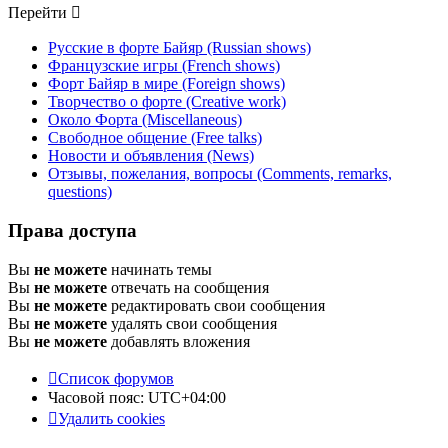
Перейти
Русские в форте Байяр (Russian shows)
Французские игры (French shows)
Форт Байяр в мире (Foreign shows)
Творчество о форте (Creative work)
Около Форта (Miscellaneous)
Свободное общение (Free talks)
Новости и объявления (News)
Отзывы, пожелания, вопросы (Comments, remarks,
questions)
Права доступа
Вы
не можете
начинать темы
Вы
не можете
отвечать на сообщения
Вы
не можете
редактировать свои сообщения
Вы
не можете
удалять свои сообщения
Вы
не можете
добавлять вложения
Список форумов
Часовой пояс:
UTC+04:00
Удалить cookies