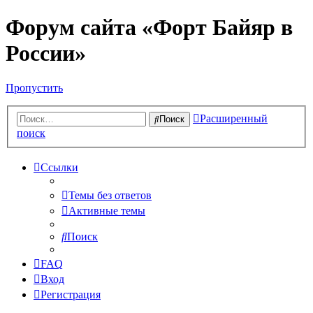
Форум сайта «Форт Байяр в
России»
Пропустить
Расширенный
Поиск
поиск
Ссылки
Темы без ответов
Активные темы
Поиск
FAQ
Вход
Регистрация