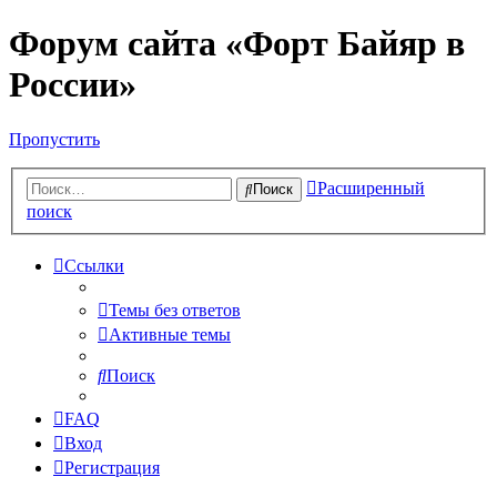
Форум сайта «Форт Байяр в
России»
Пропустить
Расширенный
Поиск
поиск
Ссылки
Темы без ответов
Активные темы
Поиск
FAQ
Вход
Регистрация