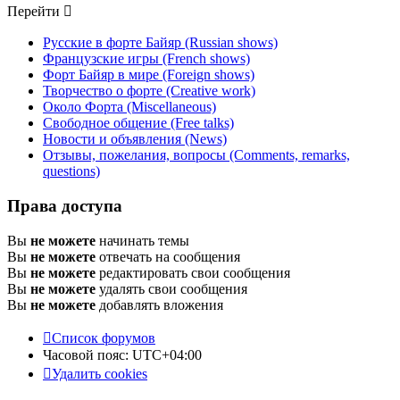
Перейти
Русские в форте Байяр (Russian shows)
Французские игры (French shows)
Форт Байяр в мире (Foreign shows)
Творчество о форте (Creative work)
Около Форта (Miscellaneous)
Свободное общение (Free talks)
Новости и объявления (News)
Отзывы, пожелания, вопросы (Comments, remarks,
questions)
Права доступа
Вы
не можете
начинать темы
Вы
не можете
отвечать на сообщения
Вы
не можете
редактировать свои сообщения
Вы
не можете
удалять свои сообщения
Вы
не можете
добавлять вложения
Список форумов
Часовой пояс:
UTC+04:00
Удалить cookies