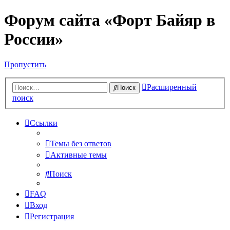
Форум сайта «Форт Байяр в
России»
Пропустить
Расширенный
Поиск
поиск
Ссылки
Темы без ответов
Активные темы
Поиск
FAQ
Вход
Регистрация