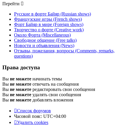
Перейти
Русские в форте Байяр (Russian shows)
Французские игры (French shows)
Форт Байяр в мире (Foreign shows)
Творчество о форте (Creative work)
Около Форта (Miscellaneous)
Свободное общение (Free talks)
Новости и объявления (News)
Отзывы, пожелания, вопросы (Comments, remarks,
questions)
Права доступа
Вы
не можете
начинать темы
Вы
не можете
отвечать на сообщения
Вы
не можете
редактировать свои сообщения
Вы
не можете
удалять свои сообщения
Вы
не можете
добавлять вложения
Список форумов
Часовой пояс:
UTC+04:00
Удалить cookies