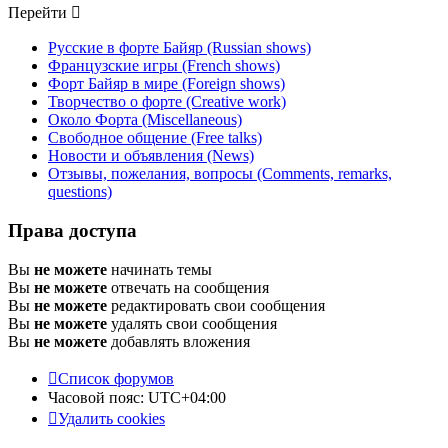
Перейти
Русские в форте Байяр (Russian shows)
Французские игры (French shows)
Форт Байяр в мире (Foreign shows)
Творчество о форте (Creative work)
Около Форта (Miscellaneous)
Свободное общение (Free talks)
Новости и объявления (News)
Отзывы, пожелания, вопросы (Comments, remarks,
questions)
Права доступа
Вы
не можете
начинать темы
Вы
не можете
отвечать на сообщения
Вы
не можете
редактировать свои сообщения
Вы
не можете
удалять свои сообщения
Вы
не можете
добавлять вложения
Список форумов
Часовой пояс:
UTC+04:00
Удалить cookies