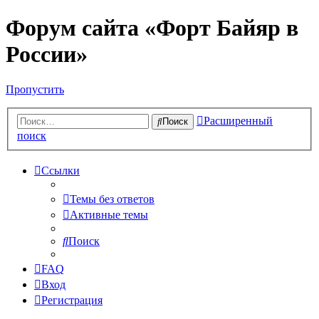
Форум сайта «Форт Байяр в
России»
Пропустить
Расширенный
Поиск
поиск
Ссылки
Темы без ответов
Активные темы
Поиск
FAQ
Вход
Регистрация