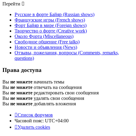
Перейти
Русские в форте Байяр (Russian shows)
Французские игры (French shows)
Форт Байяр в мире (Foreign shows)
Творчество о форте (Creative work)
Около Форта (Miscellaneous)
Свободное общение (Free talks)
Новости и объявления (News)
Отзывы, пожелания, вопросы (Comments, remarks,
questions)
Права доступа
Вы
не можете
начинать темы
Вы
не можете
отвечать на сообщения
Вы
не можете
редактировать свои сообщения
Вы
не можете
удалять свои сообщения
Вы
не можете
добавлять вложения
Список форумов
Часовой пояс:
UTC+04:00
Удалить cookies