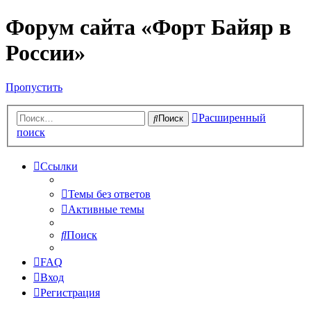
Форум сайта «Форт Байяр в
России»
Пропустить
Расширенный
Поиск
поиск
Ссылки
Темы без ответов
Активные темы
Поиск
FAQ
Вход
Регистрация